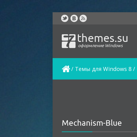
themes.su
оформление Windows
/
Темы для Windows 8
/
Mechanism-Blue