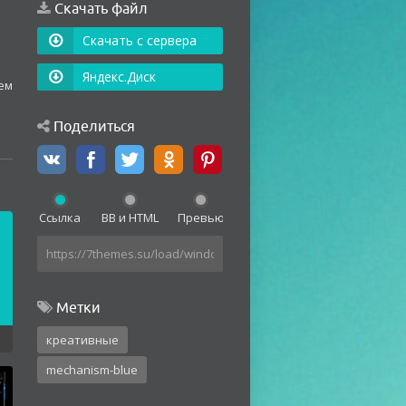
Скачать файл
Скачать с сервера
Яндекс.Диск
ем
Поделиться
Ссылка
BB и HTML
Превью
Метки
креативные
mechanism-blue