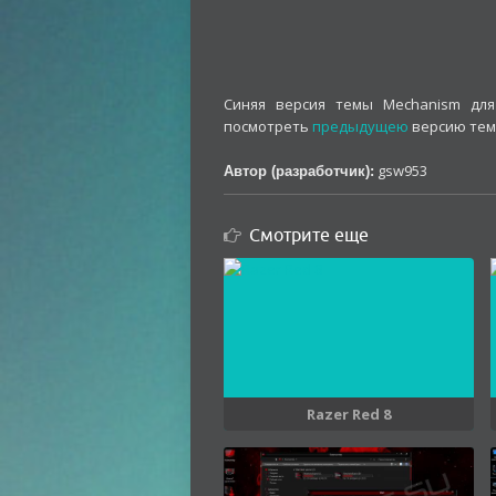
Синяя версия темы Mechanism для
посмотреть
предыдущею
версию тем
gsw953
Автор (разработчик):
Смотрите еще
Razer Red 8