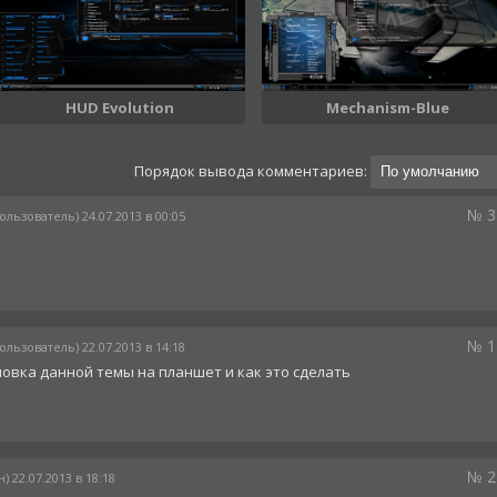
HUD Evolution
Mechanism-Blue
Порядок вывода комментариев:
№ 3
ользователь) 24.07.2013 в 00:05
№ 1
ользователь) 22.07.2013 в 14:18
новка данной темы на планшет и как это сделать
№ 2
) 22.07.2013 в 18:18