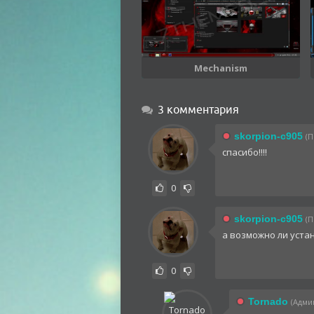
Mechanism
3 комментария
skorpion-c905
(П
спасибо!!!!
0
skorpion-c905
(П
а возможно ли уста
0
Tornado
(Админ