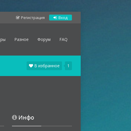
Регистрация
Вход
оры
Разное
Форум
FAQ
В избранное
1
Инфо