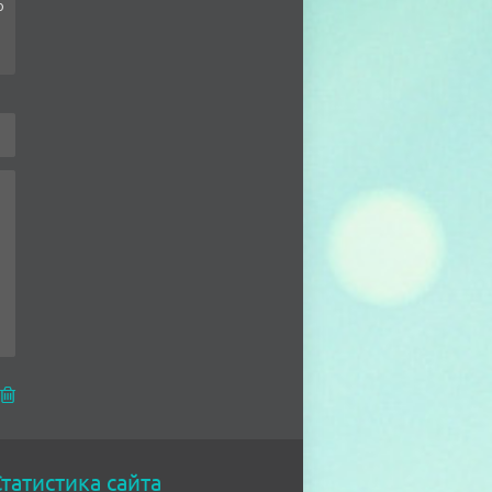
о
татистика сайта