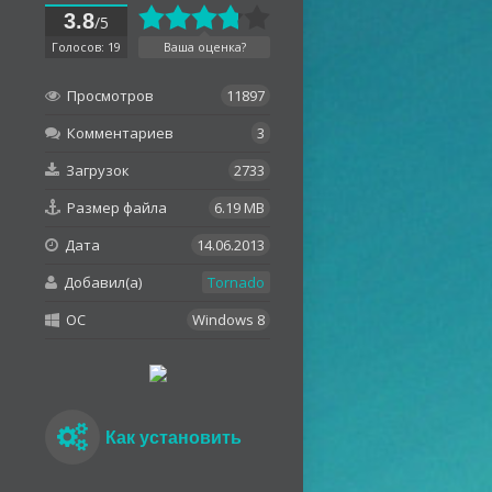
3.8
/5
Голосов: 19
Ваша оценка?
Просмотров
11897
Комментариев
3
Загрузок
2733
Размер файла
6.19 MB
Дата
14.06.2013
Добавил(а)
Tornado
OC
Windows 8
Как установить