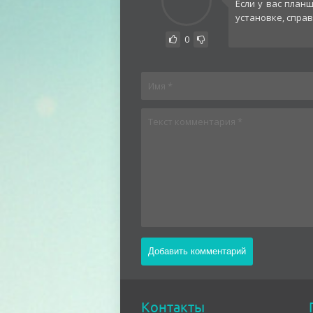
Если у вас план
установке, справ
0
Контакты