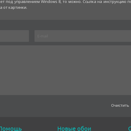
шет под управлением Windows 8, то можно. Ссылка на инструкцию п
а от картинки.
Oчистить
Помощь
Новые обои
С