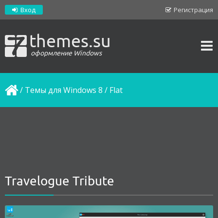
Вход
Регистрация
themes.su
оформление Windows
/
Темы для Windows 8
/
Flat
Travelogue Tribute