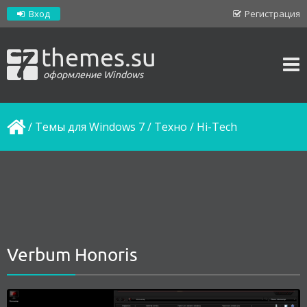
Вход
Регистрация
themes.su
оформление Windows
/
Темы для Windows 7
/
Техно / Hi-Tech
Verbum Honoris