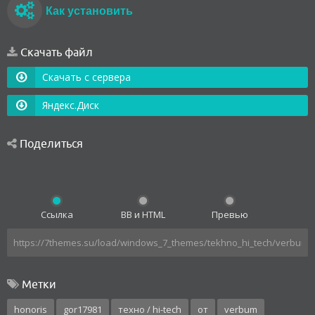
Как установить
Скачать файл
Скачать с сервера
Яндекс.Диск
Поделиться
Ссылка
BB и HTML
Превью
Метки
honoris
gor17981
техно / hi-tech
от
verbum