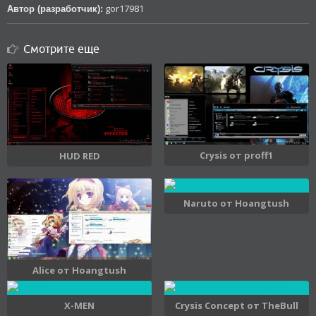
gor17981
Автор (разработчик):
Смотрите еще
Crysis от proff1
HUD RED
Naruto от Hoangtush
Alice от Hoangtush
X-MEN
Crysis Concept от TheBull