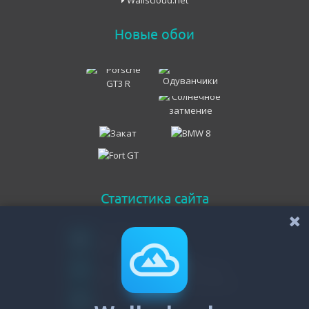
Wallscloud.net
Новые обои
Статистика сайта
Онлайн всего
120
Гостей
116
Пользователей
4