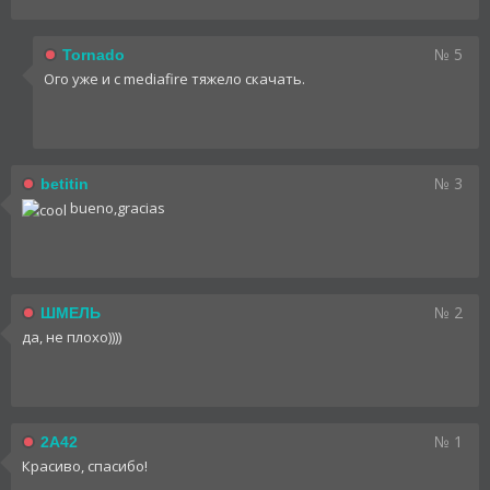
№ 5
Tornado
Ого уже и с mediafire тяжело скачать.
№ 3
betitin
bueno,gracias
№ 2
ШМЕЛЬ
да, не плохо))))
№ 1
2A42
Красиво, спасибо!