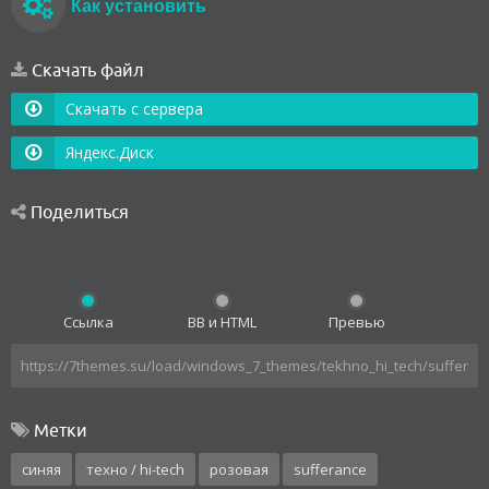
Как установить
Скачать файл
Скачать с сервера
Яндекс.Диск
Поделиться
Ссылка
BB и HTML
Превью
Метки
синяя
техно / hi-tech
розовая
sufferance