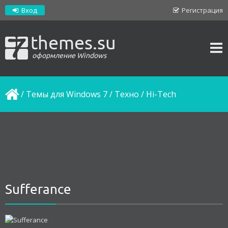
Вход
Регистрация
themes.su
оформление Windows
/
Темы для Windows 7
/
Техно / Hi-Tech
Sufferance