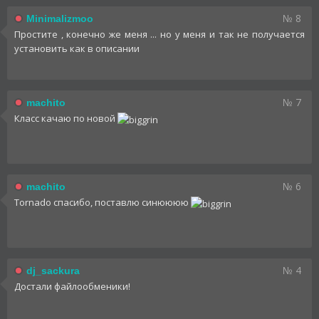
№ 8
Minimalizmoo
Простите , конечно же меня ... но у меня и так не получается
установить как в описании
№ 7
machito
Класс качаю по новой
№ 6
machito
Tornado спасибо, поставлю синюююю
№ 4
dj_sackura
Достали файлообменики!