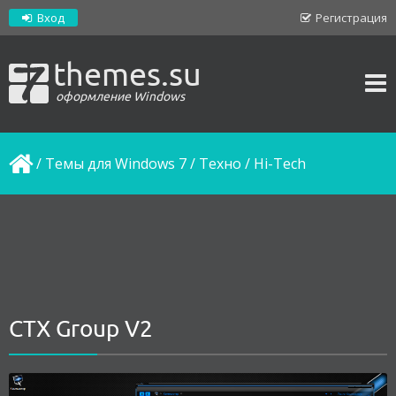
Вход
Регистрация
themes.su
оформление Windows
/
Темы для Windows 7
/
Техно / Hi-Tech
CTX Group V2