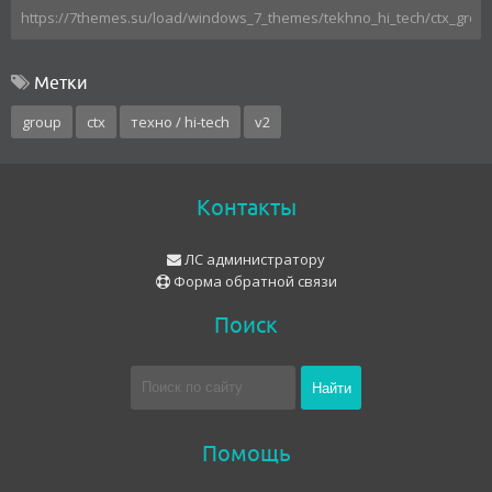
Метки
group
ctx
техно / hi-tech
v2
Контакты
ЛС администратору
Форма обратной связи
Поиск
Помощь