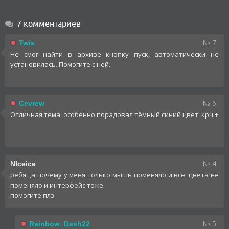
7 комментариев
№ 7
Twis
Не смог найти в архиве кнопку пуск, автоматически не
установилась. Помогите с ней.
№ 6
Cevrew
Отличная тема, особенно порадовал тёмный синий цвет, крч +
№ 4
NIceice
ребят,а почему у меня только мышь поменяло и все. цвета не
поменяло и интерфейс тоже.
помогите плз
№ 5
Rainbow_Dash22