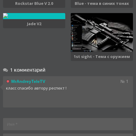
Rockstar Blue V 2.0
Blue - тема в синих тонах
Jade V2
1st sight - Тема с оружием
1 комментарий
№ 1
MrAndreyTeleTV
класс спасибо автору респект !