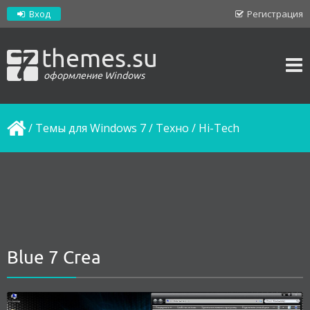
Вход
Регистрация
themes.su
оформление Windows
/
Темы для Windows 7
/
Техно / Hi-Tech
Blue 7 Crea