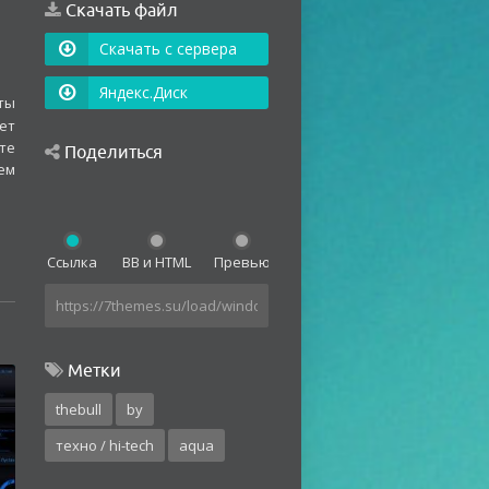
Скачать файл
Скачать с сервера
Яндекс.Диск
ты
ет
те
Поделиться
ем
Ссылка
BB и HTML
Превью
Метки
thebull
by
техно / hi-tech
aqua