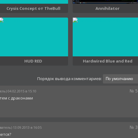
Crysis Concept от TheBull
Annihilator
HUD RED
Hardwired Blue and Red
Порядок вывода комментариев:
№ 5
ль) 04.02.2015 в 15:10
тем с драконами
№ 3
атель) 13.09.2013 в 16:05
яется?