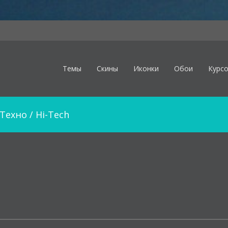
Темы
Скины
Иконки
Обои
Курс
Техно / Hi-Tech