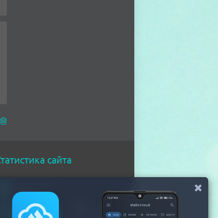
татистика сайта
Онлайн всего
210
Гостей
201