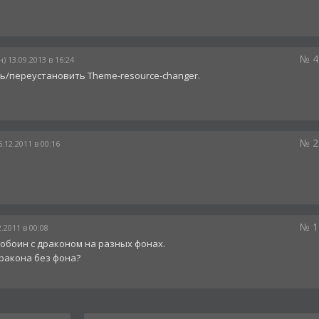
№ 4
) 13.09.2013 в 16:24
ь/переустановить Theme-resource-changer.
№ 2
.12.2011 в 00:16
№ 1
.2011 в 00:08
 обоин с драконом на разных фонах.
дракона без фона?