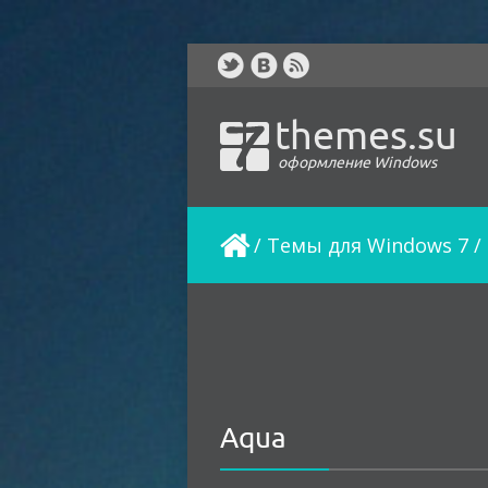
themes.su
оформление Windows
/
Темы для Windows 7
/
Aqua