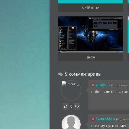
Self Blue
Jade
5 комментариев
elaiz-_-
(Пользовате
побольше бы таких 
0
SwagMen
(Пользов
почему пуск не мен