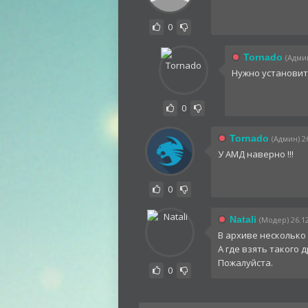
0
Tornado
(Админ
Нужно установит
0
Tornado
(Админ) 26
У АМД наверно !!!
0
Natali
(Модер) 26.12
В архиве несколько
А где взять такого 
Пожалуйста.
0