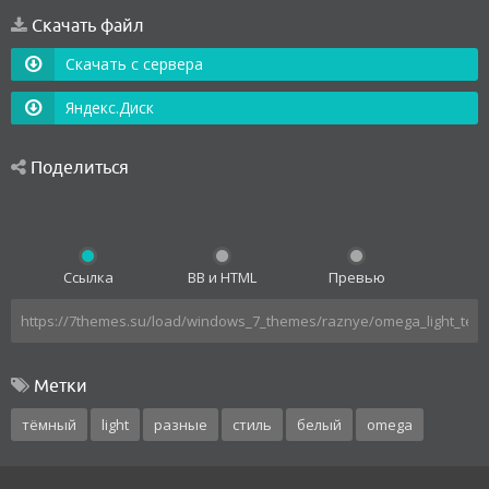
Скачать файл
Скачать с сервера
Яндекс.Диск
Поделиться
Ссылка
BB и HTML
Превью
Метки
тёмный
light
разные
стиль
белый
omega