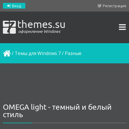
Вход
Регистрация
themes.su
оформление Windows
/
Темы для Windows 7
/
Разные
OMEGA light - темный и белый
стиль