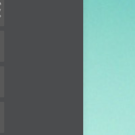
й
т
о