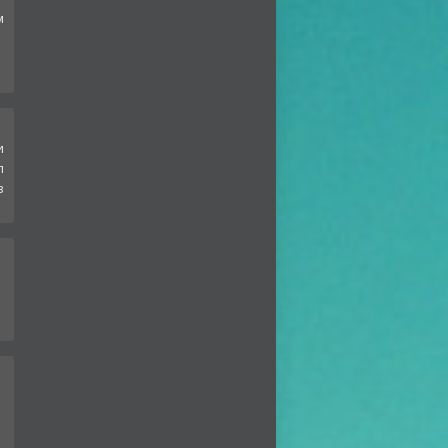
м
и
л
в