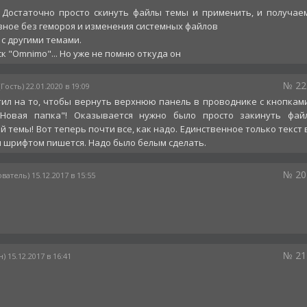
. Достаточно просто скинуть файлы темы и применить, и получае
лавное без гемороя и изменения системных файлов
с другими темами.
к "Omnimo"... Но уже не помню откуда он
№ 22
(Гость) 22.01.2020 в 19:09
тил на то, чтобы вернуть верхнюю панель в проводнике с кнопкам
"Новая папка"! Оказывается нужно было просто закинуть фай
угой темы! Вот теперь почти все, как надо. Единственное только текст 
 шрифтом пишется. Надо было белым сделать.
№ 20
ватель) 15.12.2017 в 15:55
№ 21
) 15.12.2017 в 16:41