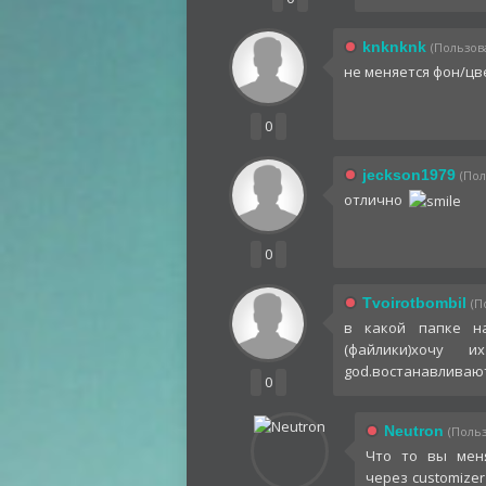
knknknk
(Пользова
не меняется фон/цв
0
jeckson1979
(Пол
отлично
0
Tvoirotbombil
(П
в какой папке на
(файлики)хочу и
god.востанавливают
0
Neutron
(Польз
Что то вы мен
через customize