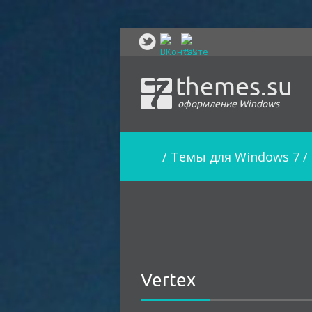
themes.su
оформление Windows
/
Темы для Windows 7
/
Vertex