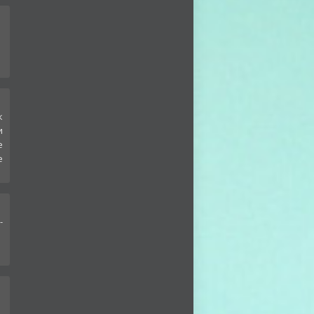
к
и
е
е
-