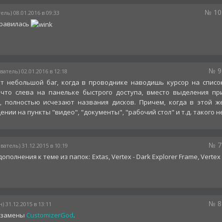
№ 10
ель) 08.01.2016 в 09:33
нравилась
№ 9
ватель) 02.01.2016 в 12:18
ет небольшой баг, когда в проводнике наводишь курсор на списо
 что слева на панельке быстрого доступа, вместо выделения пр
, полностью исчезают названия дисков. Причем, когда в этой ж
нии на пункты "видео", "документы", "рабочий стол" и т.д. такого н
№ 7
ватель) 31.12.2015 в 10:19
полнения к теме из папок: Extas, Vertex - Dark Explorer Frame, Vertex 
№ 8
) 31.12.2015 в 13:11
я замены
CustomizerGod
.