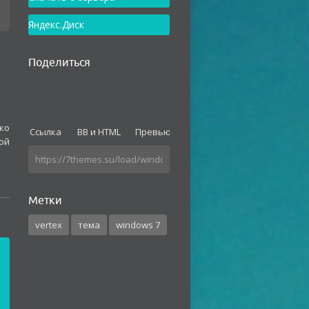
Яндекс.Диск
Поделиться
ко
Ссылка
BB и HTML
Превью
ой
Метки
vertex
тема
windows 7