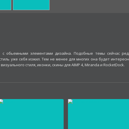
а с обьемными элементами дизайна. Подобные темы сейчас ред
стиль уже себя изжил. Тем не менее для многих она будет интересн
изуального стиля, иконки, скины для AIMP 4, Miranda и RocketDock.