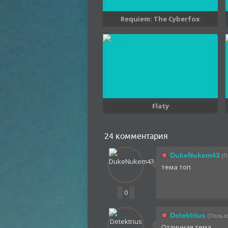
Requiem: The Cyberfox
Flaty
24 комментария
DukeNukem43
(П
тема топ
0
Detektrius
(Пользо
Отличная тема