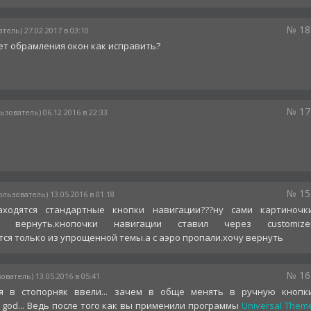
№ 18
тель) 27.02.2017 в 03:10
ет обрамления окон как исправить?
№ 17
ьзователь) 06.12.2016 в 22:33
№ 15
ользователь) 13.05.2016 в 01:18
ходятся стандартные кнопки навигации???ну сами картиночк
х вернуть.кнопочки навигации ставил через customize
ся только из упрощенной темы.а с аэро пропали.хочу вернуть
№ 16
ователь) 13.05.2016 в 05:41
я в стопорняк ввели... зачем в обще менять в ручную кнопк
r god... Ведь после того как вы применили программы
Universal Them