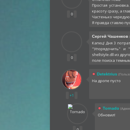
Простая установка
красоту сразу, а г
0
Частенько чередую 
Я правда ставлю пус
Сергей Чашенков
Капец! Дня 3 потра
"Упорядочить" и 
shellstyle.dll из др
0
поле поиска темным
Detektrius
(Пользо
На дропе пусто
+1
Tornado
(Админ
Обновил!
0