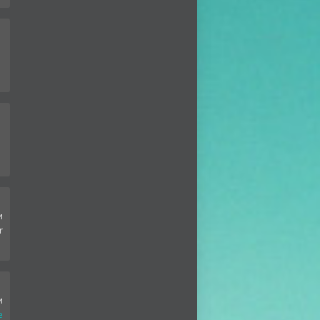
и
r
и
e