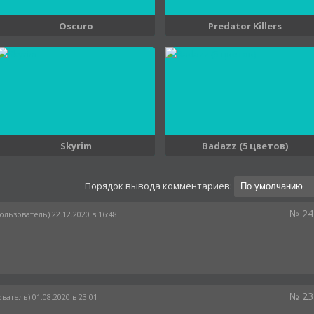
Oscuro
Predator Killers
Skyrim
Badazz (5 цветов)
Порядок вывода комментариев:
№ 24
ользователь) 22.12.2020 в 16:48
№ 23
ватель) 01.08.2020 в 23:01