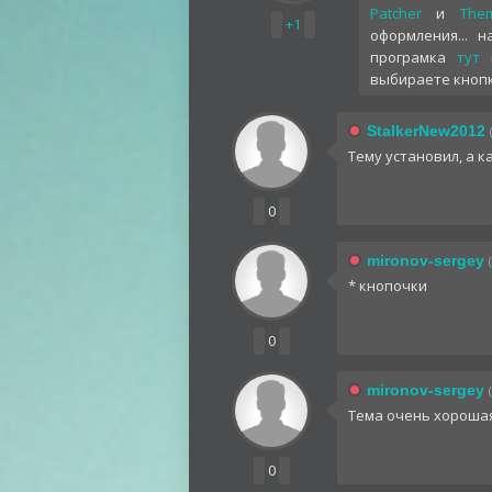
Patcher
и
Them
+1
оформления... 
програмка
тут
к
выбираете кнопк
StalkerNew2012
Тему установил, а к
0
mironov-sergey
* кнопочки
0
mironov-sergey
Тема очень хорошая
0