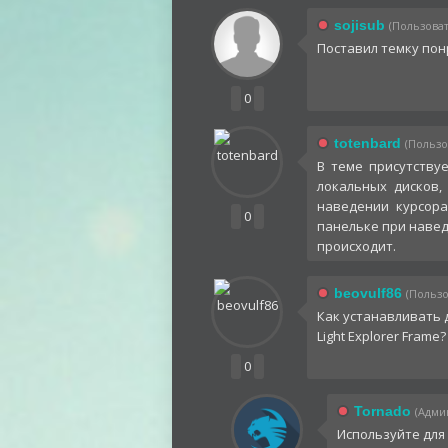
sojisub
(Пользоват
Поставил темку по
0
totenbard
(Пользо
В теме присутству
локальных дисков,
наведении курсора
0
панельке при наведе
происходит.
beovulf86
(Пользо
Как устанавливать до
Light Explorer Frame?
0
Tornado
(Админ
Используйте дл