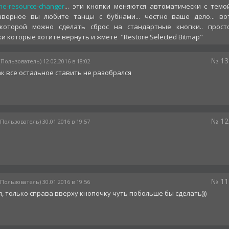
e-resource-changer
... эти кнопки меняются автоматически с темо
наверное вы любите танцы с бубнами... честно ваше дело... во
оторой можно сделать сброс на стандартные кнопки.. прост
и которые хотите вернуть и жмете "Restore Selected Bitmap"
№ 13
(Пользователь) 12.02.2016 в 18:02
ак все остальное ставить не разобрался
№ 12
(Пользователь) 30.01.2016 в 19:57
№ 11
(Пользователь) 30.01.2016 в 19:56
, только справа вверху кнопочку чуть побольше бы сделать)))