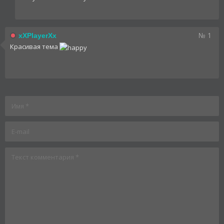
№ 1
xXPlayerXx
Красивая тема