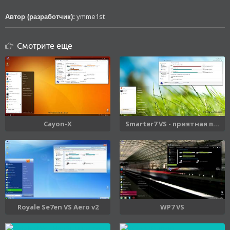
ymme1st
Автор (разработчик):
Смотрите еще
Cayon-X
Smarter7 VS - приятная п...
Royale Se7en VS Aero v2
WP7 VS