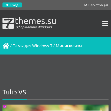
Вход
Регистрация
themes.su
оформление Windows
/
Темы для Windows 7
/
Минимализм
Tulip VS