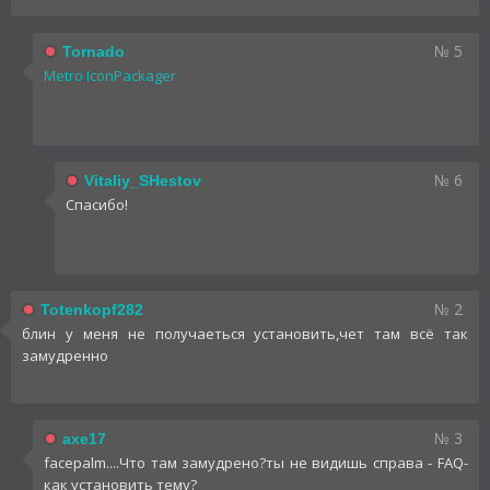
№ 5
Tornado
Metro IconPackager
№ 6
Vitaliy_SHestov
Спасибо!
№ 2
Totenkopf282
блин у меня не получаеться установить,чет там всё так
замудренно
№ 3
axe17
facepalm....Что там замудрено?ты не видишь справа - FAQ-
как установить тему?