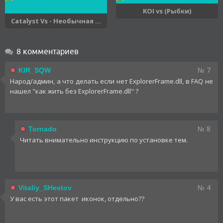
KOI vs (Рыбки)
Catalyst Vs - Необычная ...
8 комментариев
№ 7
KIR_SQW
Народ/админ, а что делать если нет ExplorerFrame.dll, в FAQ не
нашел "как жить без ExplorerFrame.dll" ?
№ 8
Tornado
Читать внимательно инструкцию по установке тем.
№ 4
Vitaliy_SHestov
У вас есть этот пакет иконок, отдельно??