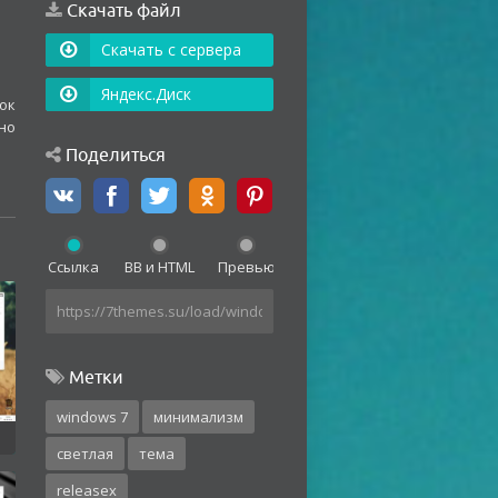
Скачать файл
Скачать с сервера
Яндекс.Диск
ок
но
Поделиться
Ссылка
BB и HTML
Превью
Метки
windows 7
минимализм
светлая
тема
releasex