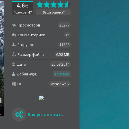
4.6
/5
Голосов: 47
Ваша оценка?
Просмотров
26277
Комментариев
15
Загрузок
11328
Размер файла
6.58 MB
Дата
25.08.2014
Добавил(а)
Tornado
OC
Windows 7
Как установить