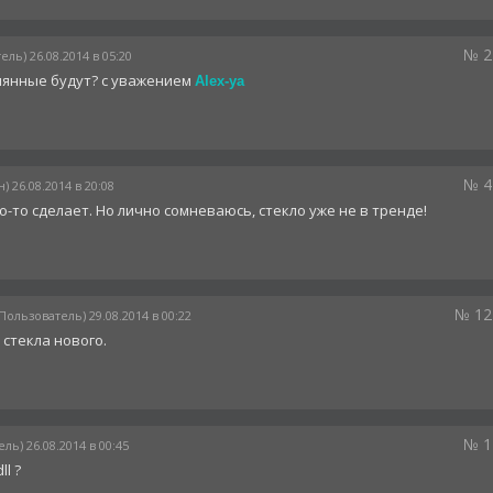
№ 2
ель) 26.08.2014 в 05:20
лянные будут? с уважением
Alex-ya
№ 4
) 26.08.2014 в 20:08
то-то сделает. Но лично сомневаюсь, стекло уже не в тренде!
№ 12
(Пользователь) 29.08.2014 в 00:22
 стекла нового.
№ 1
ль) 26.08.2014 в 00:45
ll ?