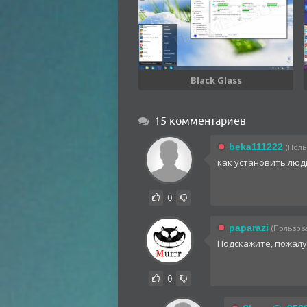
Black Glass
15 комментариев
beka111222
(Поль
как установить люд
0
paparazi
(Пользова
Подскажите, пожалу
0