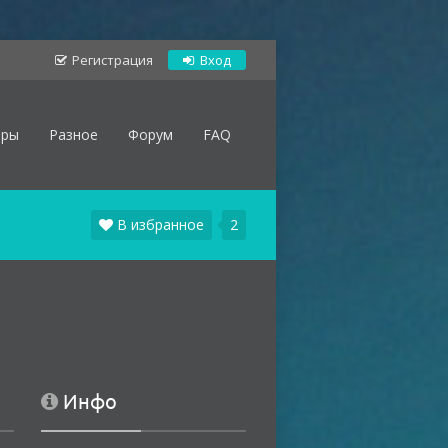
Регистрация
Вход
оры
Разное
Форум
FAQ
В избранное
2
Инфо