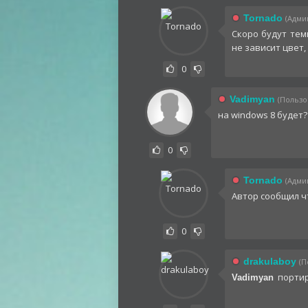
Tornado
(Админ
Скоро будут тем
не зависит цвет, 
0
Vadimyan
(Пользов
на windows 8 будет?
0
Tornado
(Админ
Автор сообщил чт
0
drakulaboy
(П
портиро
Vadimyan