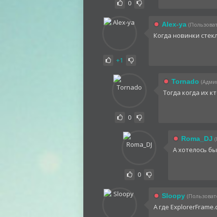
0
Alex-ya
(Пользоват
Когда новинки стек
+1
Tornado
(Админ
Тогда когда их к
0
Roma_DJ
А хотелось бы
0
Sloopy
(Пользовате
А где ExplorerFrame.d