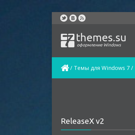
themes.su
оформление Windows
/
Темы для Windows 7
/
ReleaseX v2