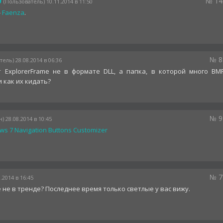
№ 14
9
(Пользователь) 10.11.2014 в 11:50
-
Faenza
.
№ 8
ель) 28.08.2014 в 06:36
т ExplorerFrame не в формате DLL, а папка, в которой много BM
 как их кидать?
№ 9
) 28.08.2014 в 10:45
s 7 Navigation Buttons Customizer
№ 7
8.2014 в 16:45
 не в тренде? Последнее время только светлые у вас вижу.