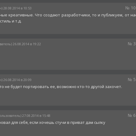
№ 10
) 28.08.2014 в 10:53
ные креативные. Что создают разработчики, то и публикуем, от на
стиль и т.д.
№ 3
атель) 26.08.2014 в 19:22
№ 5
) 26.08.2014 в 20:09
о не будет портировать ее, возможно кто-то другой захочет.
№ 6
ользователь) 27.08.2014 в 15:48
вал для себя, если хочешь стучи в приват дам сылку