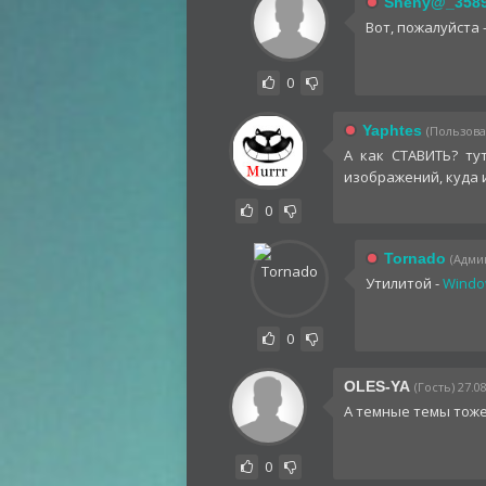
Sheny@_358
Вот, пожалуйста 
0
Yaphtes
(Пользоват
А как СТАВИТЬ? ту
изображений, куда и
0
Tornado
(Админ
Утилитой -
Window
0
OLES-YA
(Гость) 27.0
А темные темы тоже
0