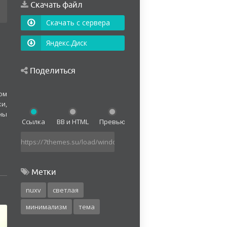
Скачать файл
Скачать с сервера
Яндекс.Диск
Поделиться
ом
и,
ны
Ссылка
BB и HTML
Превью
Метки
nuxv
светлая
минимализм
тема