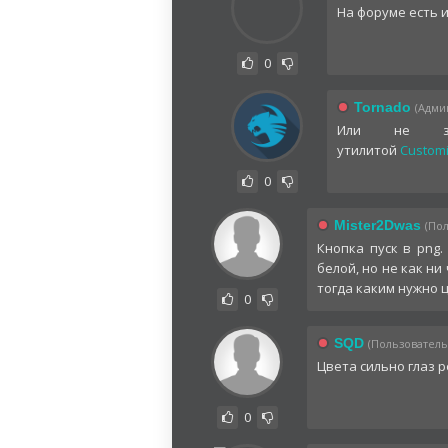
На форуме есть 
0
Tornado
(Админ
Или не замо
утилитой
Custom
0
Mister2Dwas
(Пол
Кнопка пуск в png.
белой, но не как ни
тогда каким нужно ц
0
SQD
(Пользователь)
Цвета сильно глаз р
0