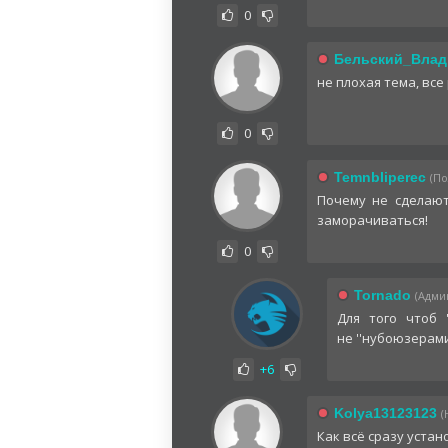
0
Бельский_Влад
не плохая тема, все
0
TemnbIiperec
(По
Почему не сделают
заморачиваться!
0
Tornado
(Админ
Для того чтоб 
не ''нубоюзерами
+6
Kolya13123123
(
Как всё сразу устан