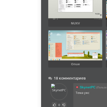
NUXV
Onue
18 комментариев
SkynetPC
(Пользов
Тема ужс
0