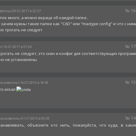
№ 16
атель) 09.01.2017 в 22:37
пок много, а можно вкраце об каждой папке..
зачем нужны такие папки как "CAD" или "mactype config" и что с ним
их трогать не следует
№ 17
) 10.01.2017 в 01:04
трогать не следует, это скин и конфиг для соответствующих програм
но не установлены.
№ 15
льзователь) 16.07.2015 в 18:49
то искал
№ 14
ользователь) 01.07.2015 в 09:39
анавливать, объясните кто нить, пожалуйста, что куда, в каки