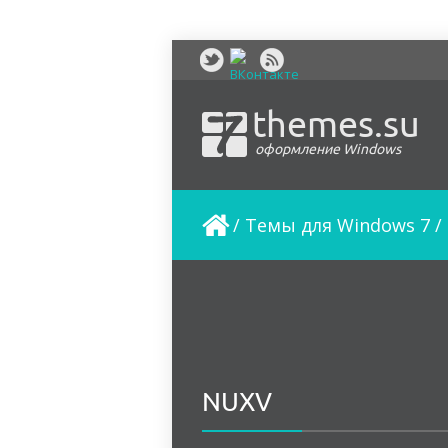
themes.su
оформление Windows
/
Темы для Windows 7
/
NUXV