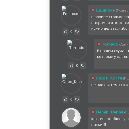
Equinoxe
(Пользов
в архиве столько па
например я не знаю 
нужно делать, либо 
0
Tornado
(Админ
В вашем случае 
которые у вас яв
0
Юров_Костя
(По
не плохая тема то ч
0
Demin_Daniel
(П
как ее вообще уст
папки!!!!