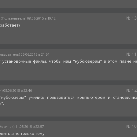
№ 13
(Пользователь) 08.06.2015 в 19:12
 работает)
№ 11
льзователь) 05.06.2015 в 21:54
 установочные файлы, чтобы нам ''нубоюзерам" в этом плане н
№ 12
) 05.06.2015 в 22:46
''нубоюзеры" учились пользоваться компьютером и становилис
".
№ 10
Новичок) 11.05.2015 в 22:57
овить а не только тему