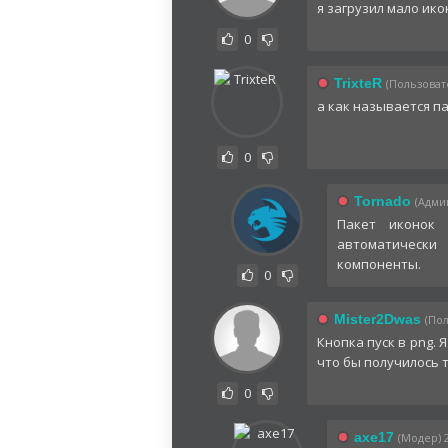
я загрузил мало икон
0
TrixteR
(Пользовате
а как называется пак
0
Tornado
(Админ
Пакет иконок 
автоматически
компоненты.
0
Mister2Dwas
(Пол
Кнопка пуск в png. 
что бы получилось 
0
axe17
(Модер) 2