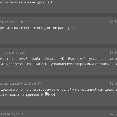
ок и тему и всё а как дальше!!!
№ 8
ль) 27.04.2015 в 21:29
ет иконок? и есть ли они для icon packager ?
№ 9
) 27.04.2015 в 21:34
идет с темой, файл "Amana HD iPack.exe", устанавливаетс
 и удаляется из Панель управления\Программы\Программы 
№ 5
ьзователь) 23.04.2015 в 18:37
Я сделал в bmp, но она отображается белой и не красивой! как сделат
так же как и на скриншоте
№ 6
3.04.2015 в 20:18