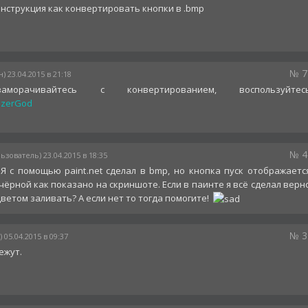
инструкция как конвертировать кнопки в .bmp
№ 7
) 23.04.2015 в 21:18
рачивайтесь с конвертированием, воспользуйтес
izerGod
№ 4
ьзователь) 23.04.2015 в 18:35
 Я с помощью paint.net сделал в bmp, но кнопка пуск отображаетс
 чёрной как показано на скриншоте. Если в паинте я всё сделал верн
ветом заливать? А если нет то тогда помогите!
№ 3
 05.04.2015 в 09:37
ежут.