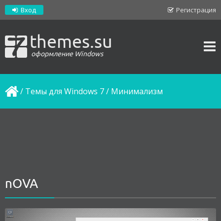
Вход
Регистрация
themes.su
оформление Windows
/
Темы для Windows 7
/
Минимализм
nOVA