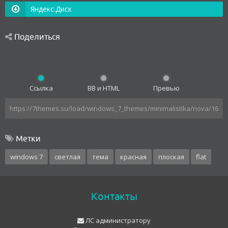
Яндекс.Диск
Поделиться
Ссылка
BB и HTML
Превью
Метки
windows 7
светлая
тема
красная
плоская
flat
Контакты
ЛС администратору