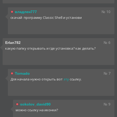
№ 10
владлен777
скачай программу Classic Shell и установи
№ 6
Erlan782
какую папку открывать и где установка? как делать?
№ 7
Tornado
Для начала нужно открыть вот
эту
ссылку.
№ 9
sokolov_david90
можно ссылку на иконки?