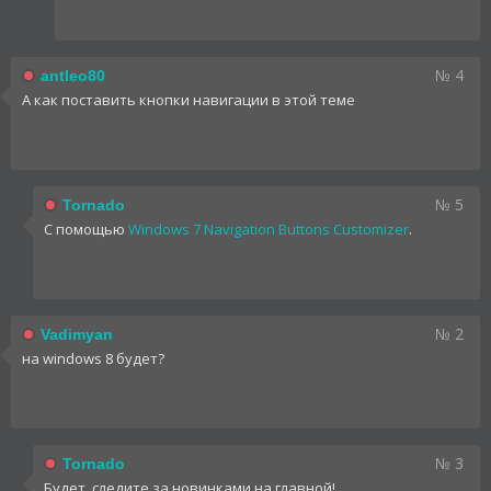
№ 4
antleo80
А как поставить кнопки навигации в этой теме
№ 5
Tornado
С помощью
Windows 7 Navigation Buttons Customizer
.
№ 2
Vadimyan
на windows 8 будет?
№ 3
Tornado
Будет, следите за новинками на главной!