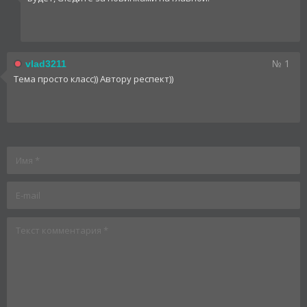
№ 1
vlad3211
Тема просто класс)) Автору респект))