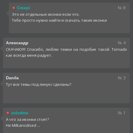
№ 8
Creepi
Это не отдельные иконки если что.
Тебе просто нужно найти и скачать такие иконки
№ 4
Александр
СКАЧАЮ!!!! Спасибо, люблю темки на подобие такой. Tornado
как всегда меня радует.
№ 3
Danila
Тут все темы под линукс сделаны?
№ 1
volodmc
А что за иконки стоят?
Не Milkanodised ...