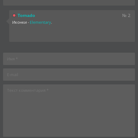
№ 2
Tornado
Иконки -
Elementary
.