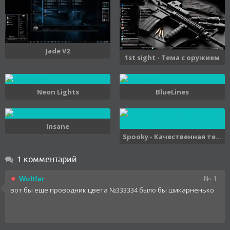
Jade V2
1st sight - Тема с оружием
Neon Lights
BlueLines
Insane
Spooky - Качественная те...
1 комментарий
№ 1
Woltfar
вот бы еще проводник цвета №333334 было бы шикарненько