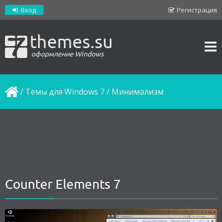
Вход
Регистрация
themes.su
оформление Windows
/
Темы для Windows 7
/
Минимализм
Counter Elements 7