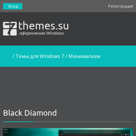
Вход
Регистрация
themes.su
оформление Windows
/
Темы для Windows 7
/
Минимализм
Black Diamond