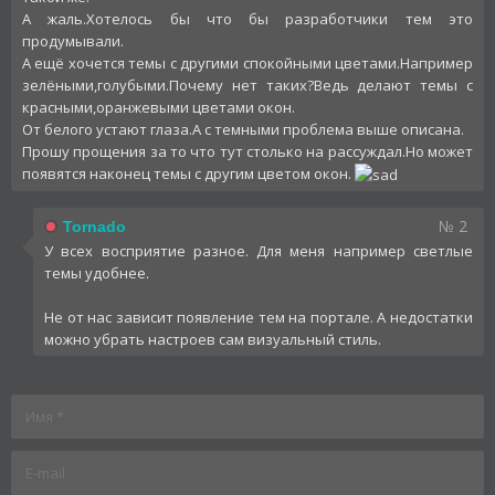
А жаль.Хотелось бы что бы разработчики тем это
продумывали.
А ещё хочется темы с другими спокойными цветами.Например
зелёными,голубыми.Почему нет таких?Ведь делают темы с
красными,оранжевыми цветами окон.
От белого устают глаза.А с темными проблема выше описана.
Прошу прощения за то что тут столько на рассуждал.Но может
появятся наконец темы с другим цветом окон.
№ 2
Tornado
У всех восприятие разное. Для меня например светлые
темы удобнее.
Не от нас зависит появление тем на портале. А недостатки
можно убрать настроев сам визуальный стиль.