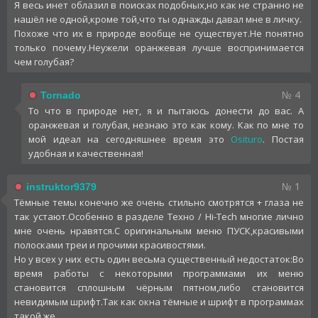
Я весь инет облазил в поисках подобных,но как не странно не
нашёл не одной,кроме той,что ты однажды давал мне в личку.
Похоже что их в природе вообще не существует.Не понятно
только почему.Неужели оранжевая лучше воспринимается
чем голубая?
№ 4
Tornado
То что в природе нет, я и пытаюсь донести до вас. А
оранжевая и голубая, незнаю это как кому. Как по мне то
мой идеал на сегодняшнее время это
Osituro
. Постая
удобная и качественная!
№ 1
instruktor9379
Тёмные темы конечно же очень стильно смотрятся + глаза не
так устают.Особенно в разделе Техно / Hi-Tech многие лично
мне очень нравятся.С оригинальным меню ПУСК,красивыми
полосками треи и прочими красивостями.
Но у всех у них есть один весьма существенный недостаток:Во
время работы с некоторыми программами их меню
становится сплошным чёрным пятном,либо становится
невидимым шрифт.Так как окна тёмные и шрифт в программах
такой же.