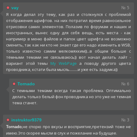
№ 5
vay
Я когда делал эту тему, как раз и столкнулся с проблемой
отображения шрифтов. на них потратил время равносильное
отрисовки самих элементов. Полазив по форумам и наших и
иностранных, вынес одну для себя вещь, есть места - как
например в меню файлов и папок цвет шрифта не возможно
сменить, так как ни кто не знает где его надо изменить в WSB,
только известно самим мелкомяхким))...в общем больше с
тёмными темами не связываюсь)) вот начал делать лайт -
вариант этой темы
My WebPage
а поводу другого цвета
проводника, кстати была мысль.........и уже есть задумка))
№ 6
Tornado
С темными темами всегда такая проблема. Оптимально
делать только белый фон проводника но это уже не темная
тема станет.
№ 3
instruktor9379
,не спорю про вкусы и восприятие,претензий тоже не
Tornado
имею.Это скорее мысли в слух и пожелание на будущее.