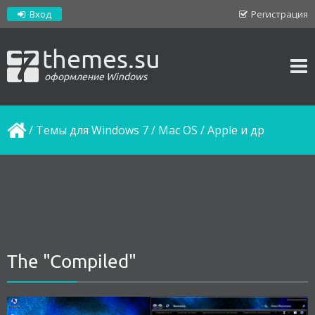
Вход
Регистрация
themes.su
оформление Windows
/
Темы для Windows 7
/
Mac OS / Apple и др
The "Compiled"