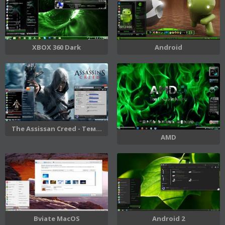
XBOX 360 Dark
Android
The Assissan Creed - Тем...
AMD
Bviate MacOS
Android 2