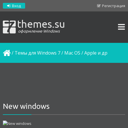
Вход
Регистрация
themes.su
оформление Windows
/
Темы для Windows 7
/
Mac OS / Apple и др
New windows