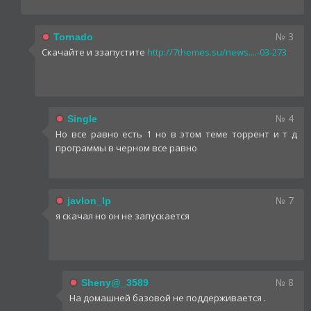
№ 3
Tornado
Скачайте и ззапустите
http://7themes.su/news....-03-273
№ 4
Single
Но все равно есть 1 но в этом теме торрент и т д
программы в черном все равно
№ 7
javlon_lp
я скачал но он не запускается
№ 8
Sheny@_3589
На домашней базовой не поддерживается .