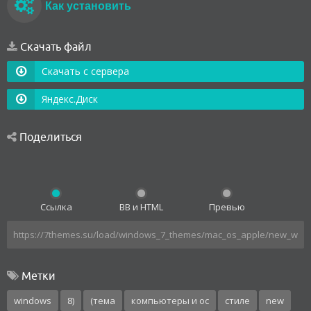
Как установить
Скачать файл
Скачать с сервера
Яндекс.Диск
Поделиться
Ссылка
BB и HTML
Превью
Метки
windows
8)
(тема
компьютеры и ос
стиле
new