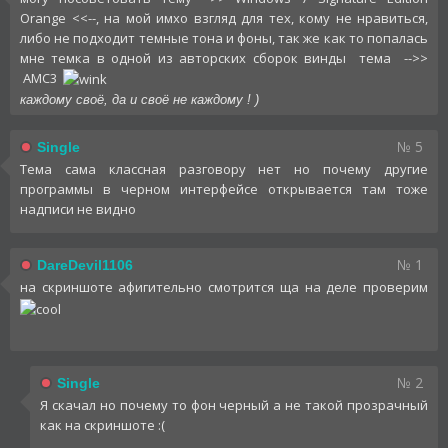
Orange <<--, на мой имхо взгляд для тех, кому не нравиться,
либо не подходит темные тона и фоны, так же как то попалась
мне темка в одной из авторских сборок винды тема -->>
AMC3
каждому своё, да и своё не каждому ! )
№ 5
Single
Тема сама классная разговору нет но почему другие
программы в черном интерфейсе открывается там тоже
надписи не видно
№ 1
DareDevil1106
на скриншоте афигительно смотрится ща на деле проверим
№ 2
Single
Я скачал но почему то фон черный а не такой прозрачный
как на скриншоте :(