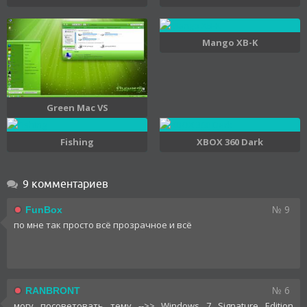
Mango XB-K
Green Mac VS
Fishing
XBOX 360 Dark
9 комментариев
№ 9
FunBox
по мне так просто всё прозрачное и всё
№ 6
RANBRONT
могу посоветовать тему -->> Windows 7 Signature Edition