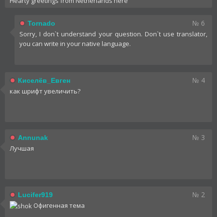
Hearty greetings from Netherlands here
№ 6
Tornado
Sorry, I don`t understand your question. Don`t use translator,
you cаn write in your native language.
№ 4
Киселёв_Евген
как шрифт увеличить?
№ 3
Annunak
Лучшая
№ 2
Lucifer919
Офигенная тема