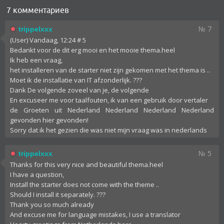
7 комментариев
№ 7
trippelxxx
(User) Vandaag, 12:24 # 5
Bedankt voor de dit erg mooi en het mooie thema.heel
Ik heb een vraag,
het installeren van de starter niet zijn gekomen met het thema is ..
Moet ik de installatie van IT afzonderlijk. ???
Dank De volgende zoveel van je, de volgende
En excuseer me voor taalfouten, ik van een gebruik door vertaler
de Groeten uit Nederland Nederland Nederland Nederland
gevonden hier gevonden!
Sorry dat ik het gezien die was niet mijn vraag was in nederlands
№ 5
trippelxxx
Thanks for this very nice and beautiful thema.heel
I have a question,
Install the starter does not come with the theme ..
Should I install it separately. ???
Thank you so much already
And excuse me for language mistakes, I use a translator