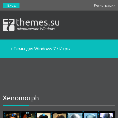
Вход
Регистрация
themes.su
оформление Windows
/
Темы для Windows 7
/
Игры
Xenomorph