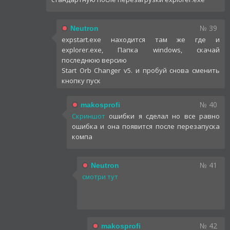
№ 39
Neutron
expstart.exe находится там же где и
explorer.exe, Папка windows, скачай
последнюю версию
Start Orb Changer v5. и пробуй снова сменить
кнопку пуск
№ 40
makosprofi
Скриншот
ошибки я сделал но все равно
ошибка и она появится после перезапуска
компа
№ 41
Neutron
смотри тут
№ 42
makosprofi