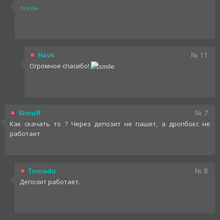
токен
№ 11
Havk
Огромное спасибо!
№ 7
ShnuR
Как скачать то ? Через депозит не пашет, а дропбокс не
работает
№ 8
Tornado
Депозит работает.