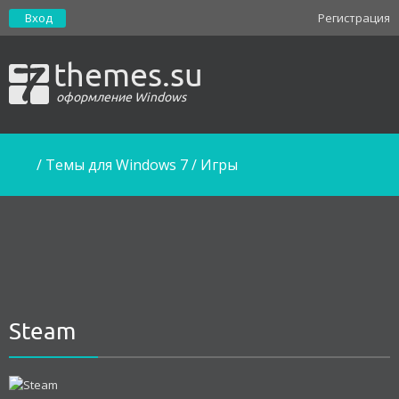
Вход
Регистрация
themes.su
оформление Windows
/
Темы для Windows 7
/
Игры
Steam