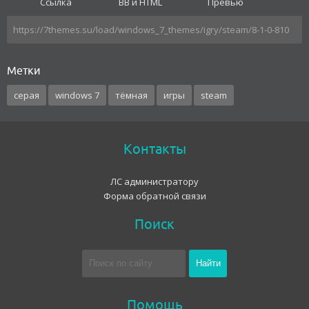
Ссылка
BB и HTML
Превью
Метки
серая
windows 7
тёмная
игры
steam
Контакты
ЛС администратору
Форма обратной связи
Поиск
Помощь