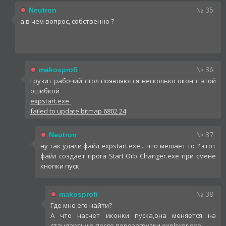
№ 35
Neutron
а в чем вопрос, собственно ?
№ 36
makosprofi
Грузит рабочий стол появляются несколько окон с этой
ошибкой
expstart.exe
failed to update bitmap 6802 24
№ 37
Neutron
ну так удали файл expstart.exe... что мешает то ? этот
файл создает прога Start Orb Changer.exe при смене
кнопки пуск
№ 38
makosprofi
Где мне его найти?
А что насчет иконки пуска,она меняется на
стандартную после перезагрузки explorer.exe