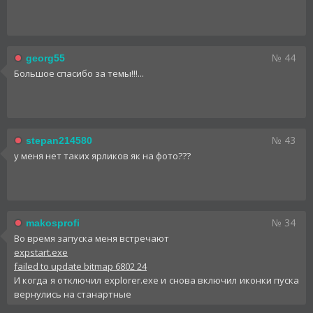
№ 44
georg55
Большое спасибо за темы!!!...
№ 43
stepan214580
у меня нет таких ярликов як на фото???
№ 34
makosprofi
Во время запуска меня встречают
expstart.exe
failed to update bitmap 6802 24
И когда я отключил explorer.exe и снова включил иконки пуска
вернулись на станартные