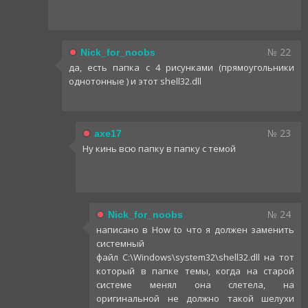
№ 22
Nick_for_noobs
да, есть папка с 4 рисунками (прямоугольники
однотонные ) и этот shell32.dll
№ 23
axe17
Ну кинь всю папку в папку с темой
№ 24
Nick_for_noobs
написано в How to что я должен заменить
системный
файл C:\Windows\system32\shell32.dll на тот
который в папке темы, когда на старой
системе менял она слетела, на
оригинальной не должно такой шелухи