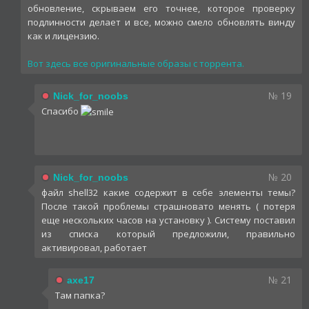
обновление, скрываем его точнее, которое проверку
подлинности делает и все, можно смело обновлять винду
как и лицензию.
Вот здесь все оригинальные образы с торрента.
№ 19
Nick_for_noobs
Спасибо
№ 20
Nick_for_noobs
файл shell32 какие содержит в себе элементы темы?
После такой проблемы страшновато менять ( потеря
еще нескольких часов на установку ). Систему поставил
из списка который предложили, правильно
активировал, работает
№ 21
axe17
Там папка?