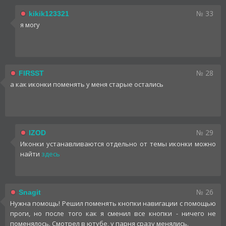
№ 33
kikik123321
я могу
№ 28
FIRSST
а как иконки поменять у меня старые остались
№ 29
IZOD
Иконки устанавливаются отдельно от темы иконки можно
найти
здесь
№ 26
Snagit
Нужна помощь! Решил поменять кнопки навигации с помощью
проги, но после того как я сменил все кнопки - ничего не
поменялось. Смотрел в ютубе, у парня сразу менялись.