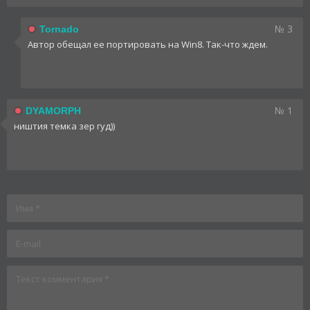
№ 3
Tornado
Автор обещал ее портировать на Win8. Так-что ждем.
№ 1
DYAMORPH
ништия темка зер гуд))