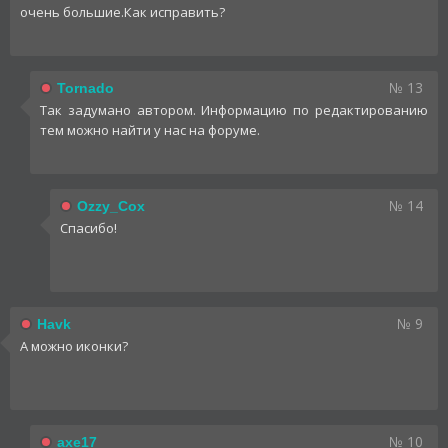
очень большие.Как исправить?
№ 13
Tornado
Так задумано автором. Информацию по редактированию
тем можно найти у нас на форуме.
№ 14
Ozzy_Cox
Спасибо!
№ 9
Havk
А можно иконки?
№ 10
axe17