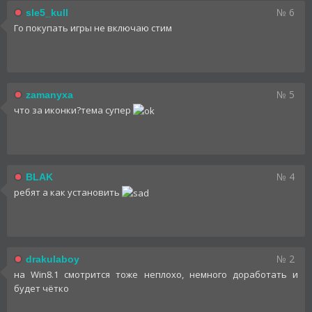
№ 6
sle5_kull
Го покупать игры не включаю стим
№ 5
zamanyxa
что за иконки?тема супер
№ 4
BLAK
ребят а как установить
№ 2
drakulaboy
на Win8.1 смотрится тоже неплохо, немного доработать и
будет чётко