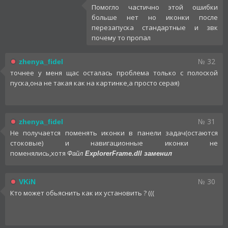
Помогло частично этой ошибки
больше нет но иконки после
перезапуска стандартные и звк
почему то пропал
№ 32
zhenya_fidel
точнее у меня щас осталась проблема только с полоской
пуска,она не такая как на картинке,а просто серая)
№ 31
zhenya_fidel
Не получается поменять иконки в панели задач(остаются
стоковые) и навигационные иконки не
поменялись,хотя
Файл
ExplorerFrame.dll заменил
№ 30
VKiN
Кто может обьяснить как их установить ? (((