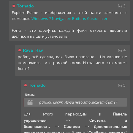
№ 3
Tornado
ExplorerFrame - изображения с этой папки заменять с
помощью
Windows 7 Navigation Buttons Customizer
Fonts - это шрифты, каждый файл открыть двойным
щелчком мыши и установить.
№ 4
Rava_Rav
ребят, всё сделал, как было написано.. Но иконки не
поменялись и с рамкой косяк. Из-за чего это может
быть?
№ 5
Tornado
Цитата
рамкой косяк. Из-за чего это может быть?
Для этого переходим в
Панель
=>
управления
Система и
=>
=>
безопасность
Система
Дополнительные
=> В окне "
"
параметры системы
Свойства системы