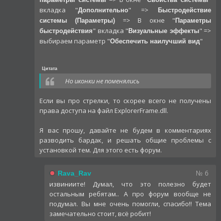
вкладка "
" =>
Дополнительно
Быстродействие
=> В окне "
системы (Параметры)
Параметры
" вкладка "
" =>
быстродействия
Визуальные эффекты
выбираем параметр "
"
Обеспечить наилучший вид
Цитата
Но иконки не поменялись
Если вы про стрелки, то скорее всего не получены
права доступа на файл ExplorerFrame.dll.
Я вас прошу, давайте не будем в комментариях
разводить бардак, и решать общие проблемы с
установкой тем. Для этого есть форум.
№ 6
Rava_Rav
извиниите! Думал, что это полезно будет
остальным ребятам.. А про форум вообще не
подумал. Вы мне очень помогли, спасибо!! Тема
замечательно стоит, всё робит!