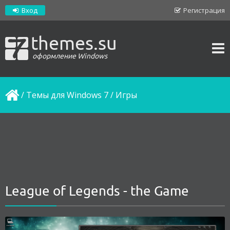
Вход
Регистрация
themes.su
оформление Windows
/
Темы для Windows 7
/
Игры
League of Legends - the Game