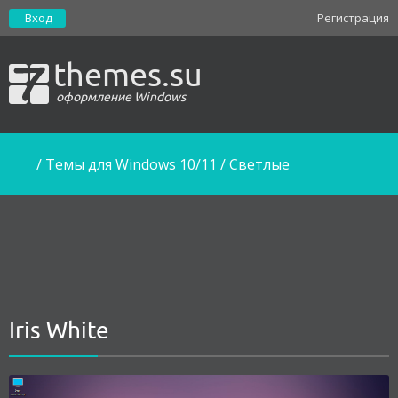
Вход
Регистрация
themes.su
оформление Windows
/
Темы для Windows 10/11
/
Светлые
Iris White