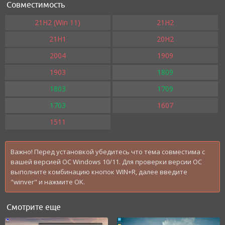
Совместимость
21H2 (Win 11)
21H2
21H1
20H2
2004
1909
1903
1809
1803
1709
1703
1607
1511
Важно! Перед установкой убедитесь что тема совместима с
вашей версией OC Windows 10/11. Для проверки версии ОС
выполните комбинацию кнопок WIN+R, далее введите
"winver" и нажмите OK.
Смотрите еще