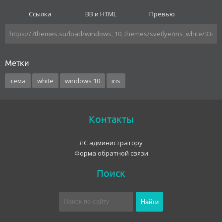
Ссылка
BB и HTML
Превью
Метки
тема
white
windows 10
iris
Контакты
ЛС администратору
Форма обратной связи
Поиск