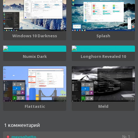
Windows 10 Darkness
Splash
Numix Dark
Longhorn Revealed 10
Flattastic
Meld
1 комментарий
№ 1
maysghetto