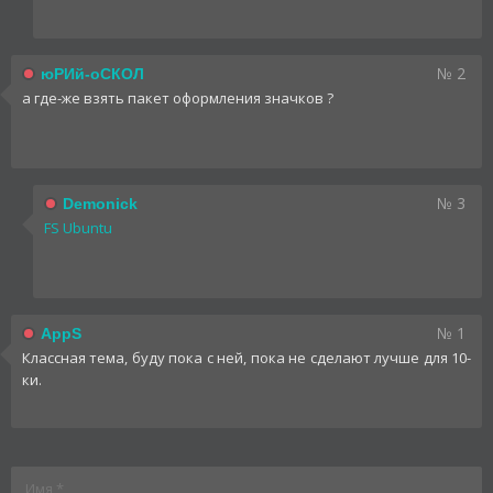
№ 2
юРИй-оСКОЛ
а где-же взять пакет оформления значков ?
№ 3
Demonick
FS Ubuntu
№ 1
AppS
Классная тема, буду пока с ней, пока не сделают лучше для 10-
ки.