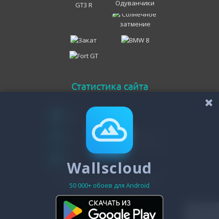
Статистика сайта
Онлайн всего
63
Гостей
61
Пользователей
Wallscloud
2
Зарегистрировано - 19475
50 000+ обоев для Android
© 2011-2026 7themes.su