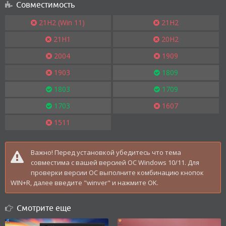
Совместимость
21H2 (Win 11)
21H2
21H1
20H2
2004
1909
1903
1809
1803
1709
1703
1607
1511
Важно! Перед установкой убедитесь что тема
совместима с вашей версией OC Windows 10/11. Для
проверки версии ОС выполните комбинацию кнопок
WIN+R, далее введите "winver" и нажмите OK.
Смотрите еще