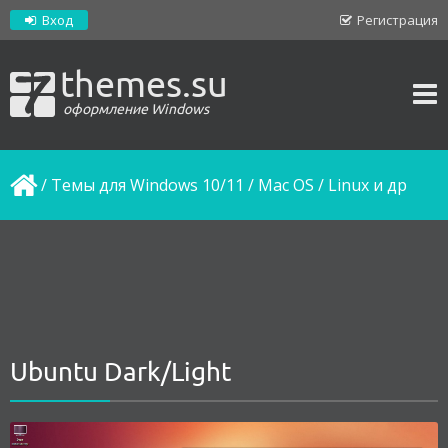
Вход
Регистрация
themes.su
оформление Windows
/
Темы для Windows 10/11
/
Mac OS / Linux и др
Ubuntu Dark/Light