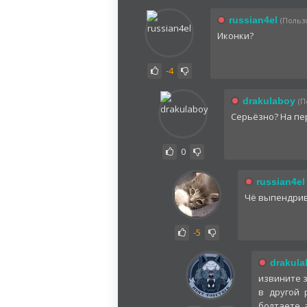
russian4el
(Пользо
Иконки?
-4
drakulaboy
(П
Серьёзно? На пе
0
russian4el
Чё выпендрив
-5
drakula
извините з
в другой 
болтаете, 