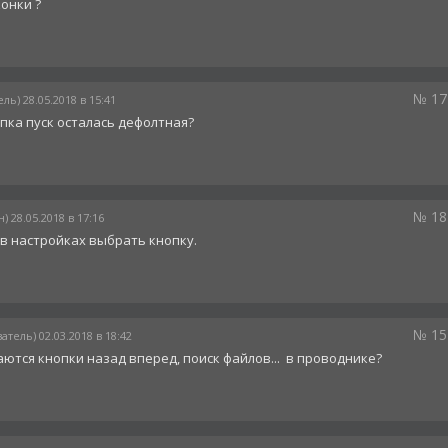
конки ?
№ 17
ль) 28.05.2018 в 15:41
опка пуск осталась дефолтная?
№ 18
) 28.05.2018 в 17:16
us в настройках выбрать кнопку.
№ 15
атель) 02.03.2018 в 18:42
ются кнопки назад вперед, поиск файлов... в проводнике?