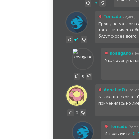
+5
Tornado
(Админ) 11
Прошу не матерится
того они ничего об
будут скорее всего.
+1
kosugano
(По
А как вернуть па
0
AnnetkoO
(Пользо
А как на скрине 
применилась но имен
0
Tornado
(Админ
Используйте
Old