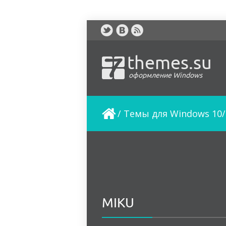
themes.su
оформление Windows
/
Темы для Windows 10/
MIKU