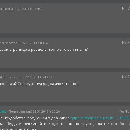
№ 7
ватель) 14.01.2018 в 17:43
№ 8
ользователь) 15.01.2018 в 00:54
рвой странице в разделе иконок не взглянули?
№ 9
(Пользователь) 27.01.2018 в 19:52
аешься? Ссылку кинул бы, хамло чсвшное.
№ 10
boy
(Пользователь) 28.01.2018 в 20:26
а неудобства, вот,нашёл в два клика
https://7themes.su/stuff....1-0-999
раз будьте вежливей и люди к вам потянутся, вы не с робото
а человеком как вы