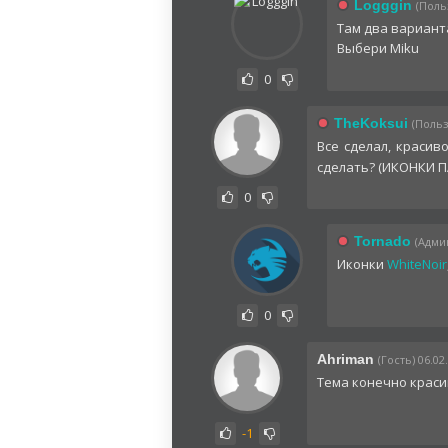
Logggin
(Поль
Там два варианта
Выбери Miku
0
TheKoksui
(Польз
Все сделал, красив
сделать? (ИКОНКИ 
0
Tornado
(Админ
Иконки
WhiteNoir
0
Ahriman
(Гость) 06.02
Тема конечно красив
-1