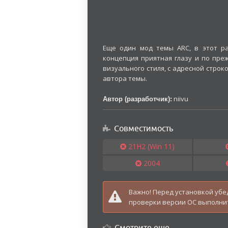
Еще один мод темы ARC, в этот ра
концепция приятная глазу и по пре
визуального стиля, с адресной строк
автора темы.
niivu
Автор (разработчик):
Совместимость
21H2 (Win 11)
2004
1803
Важно! Перед установкой убе
1511
проверки версии ОС выполнит
Смотрите еще