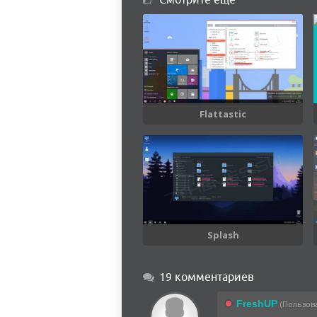
Flattastic
Splash
19 комментариев
FreshUP
(Пользова