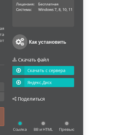
ая
та
 от
Как установить
Скачать файл
Скачать с сервера
Яндекс.Диск
Поделиться
Ссылка
BB и HTML
Превью