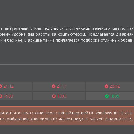
з визуальный стиль получился с оттенками зеленого цвета. Так
жнему удобна для работы за компьютером. Предлагается 2 вариан
ой и без нее. В архиве также прилагается подборка отличных обоев
21H2
21H1
20H2
1909
1903
1809
1709
1703
1607
дитесь что тема совместима с вашей версией OC Windows 10/11. Для
е комбинацию кнопок WIN+R, далее введите "winver" и нажмите OK.