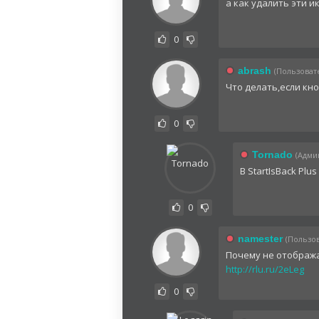
а как удалить эти и
0
abrash
(Пользовате
Что делать,если кн
0
Tornado
(Админ
В StartIsBack Pl
0
namester
(Пользов
Почему не отобража
http://rlu.ru/2eLeg
0