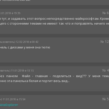
№ 6
.01.2018 в 19:39
 тут, и задавать этот вопрос непосредственно майкрософтам. Кром
щего с сторонними темами не имеют так что и поправлять ничего н
№ 12
льзователь) 12.02.2018 в 00:42
нель с дисками у меня она тютю
№ 4
ватель) 11.01.2018 в 13:15
без панели Файл - главная - поделиться - вид??? У меня тем
но эта панелька белая и портит весь вид...
№ 5
) 11.01.2018 в 15:54
NewExplorer