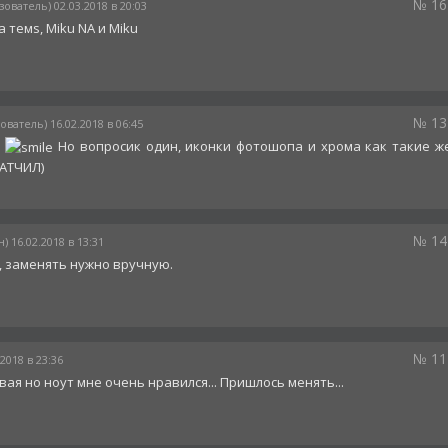
№ 16
зователь) 02.03.2018 в 20:03
 темs, Miku NA и Miku
№ 13
ователь) 16.02.2018 в 06:45
о
Но вопросик один, иконки фотошопа и хрома как такие ж
ПАТЧИЛ)
№ 14
) 16.02.2018 в 13:31
, заменять нужно вручную.
№ 11
.2018 в 23:36
ая но ноут мне очень нравился... Пришлось менять...