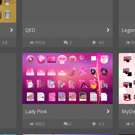
QED
Lege
3.8
6934
3
4.6
8
Lady Pink
MyDir
9892
0
4.3
6