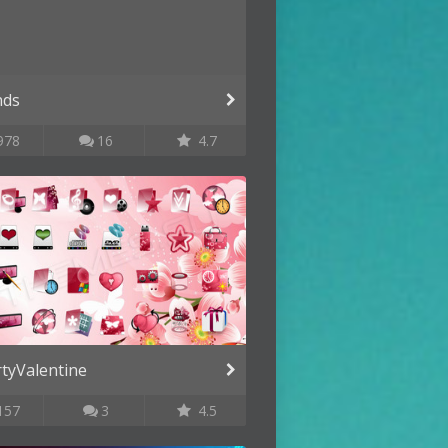
nds
978
16
4.7
tyValentine
157
3
4.5