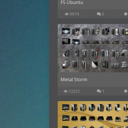
FS Ubuntu
9974
0
Metal Storm
12221
1