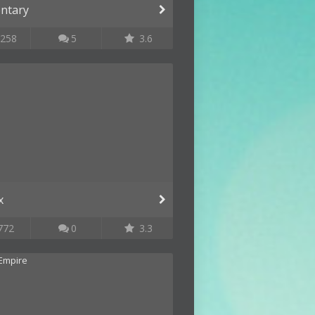
ntary
258
5
3.6
x
772
0
3.3