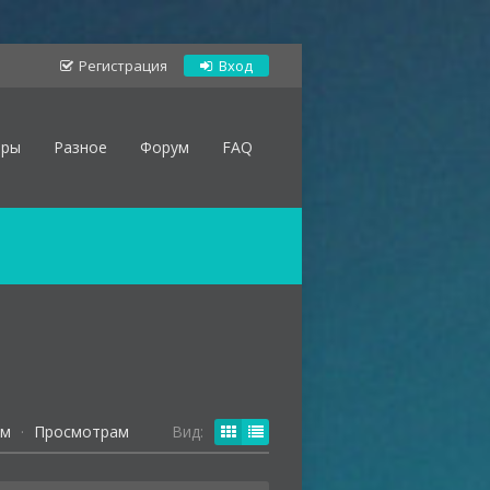
Регистрация
Вход
оры
Разное
Форум
FAQ
ям
·
Просмотрам
Вид: