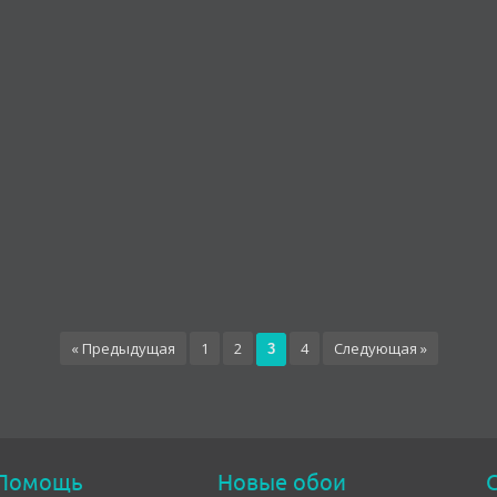
« Предыдущая
1
2
4
Следующая »
3
Помощь
Новые обои
С