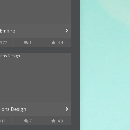
 Empire
577
1
4.4
tions Design
911
7
4.8