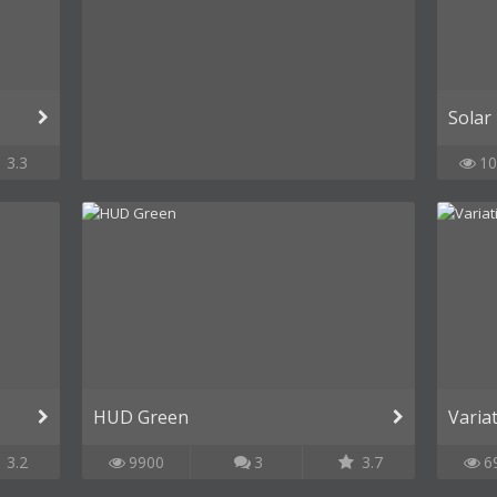
Solar
3.3
10
HUD Green
Varia
3.2
9900
3
3.7
6