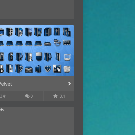
Velvet
341
0
3.1