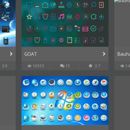
GOAT
Bauh
3.9
16553
15
3.7
14