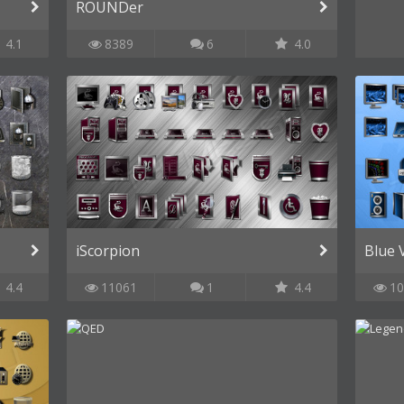
ROUNDer
4.1
8389
6
4.0
iScorpion
Blue 
4.4
11061
1
4.4
10