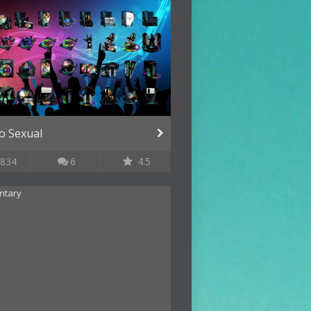
ro Sexual
834
6
4.5