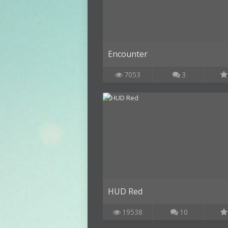
Encounter
7053
3
HUD Red
19538
10