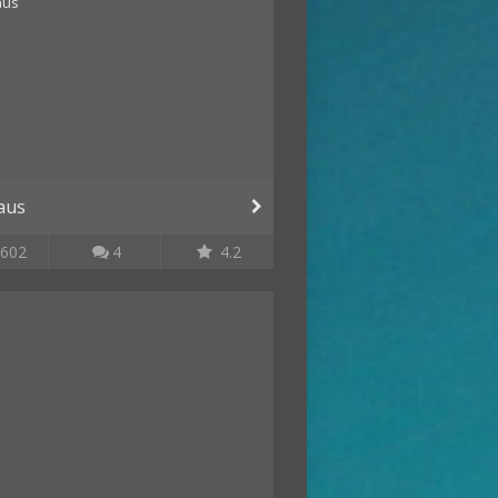
aus
602
4
4.2