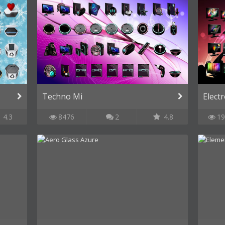
Techno Mi
Elect
4.3
8476
2
4.8
19