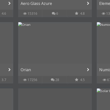
Aero Glass Azure
Eleme
4.6
15316
6
4.8
13
Orian
Numi
3.7
17256
28
4.5
6