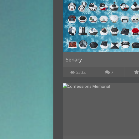
Senary
5332
7