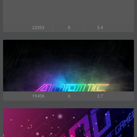
22353
0
3.4
19456
0
2.7