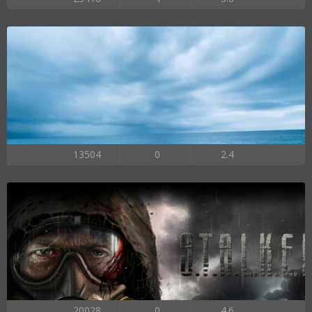
13504
0
2.4
20028
0
4.6