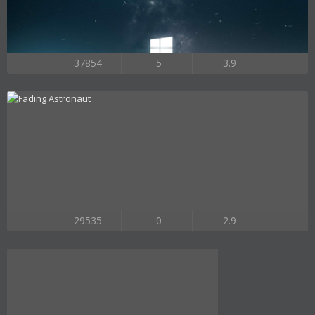
37854
5
3.9
29535
0
2.9