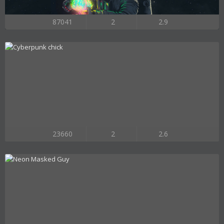
87041
2
2.9
23660
2
2.6