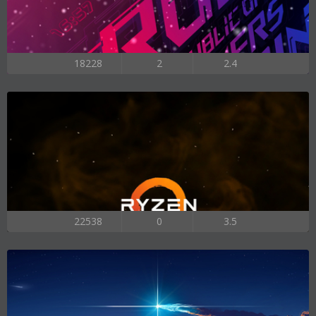
18228
2
2.4
22538
0
3.5