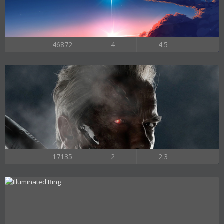
46872
4
4.5
17135
2
2.3