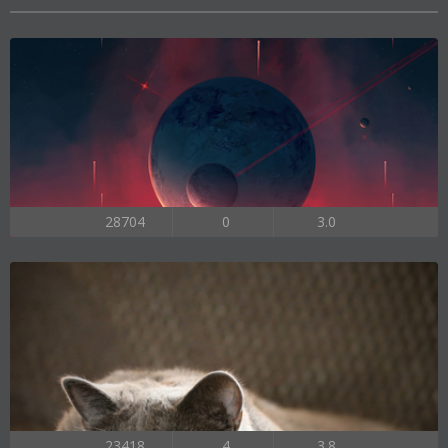
28704
0
3.0
23418
4
3.8