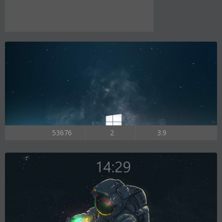
53676
2
3.9