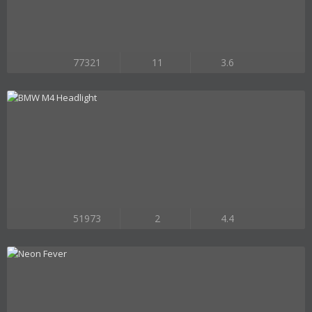
77321
11
3.6
51973
2
4.4