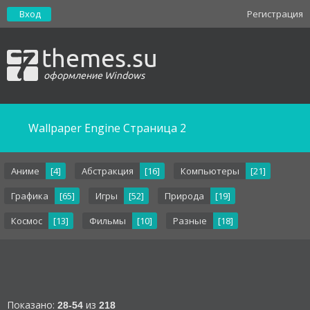
Вход
Регистрация
themes.su
оформление Windows
Wallpaper Engine
Cтраница 2
Аниме
[4]
Абстракция
[16]
Компьютеры
[21]
Графика
[65]
Игры
[52]
Природа
[19]
Космос
[13]
Фильмы
[10]
Разные
[18]
Показано:
из
28-54
218