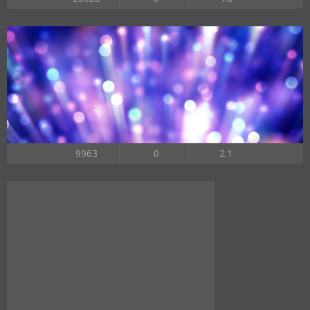
9963
0
2.1