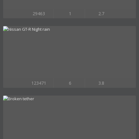
29463
1
2.7
123471
6
3.8