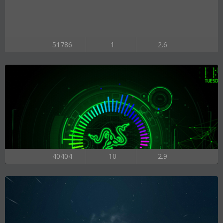
51786
1
2.6
40404
10
2.9