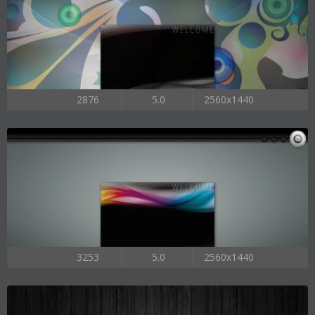
2876
5.0
2560x1440
3253
5.0
2560x1440