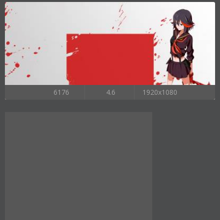
6176
4.6
1920x1080