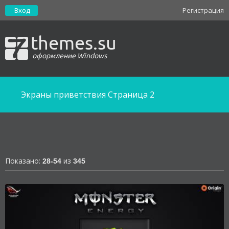
Вход
Регистрация
themes.su
оформление Windows
Экраны приветствия
Cтраница 2
Показано:
из
28-54
345