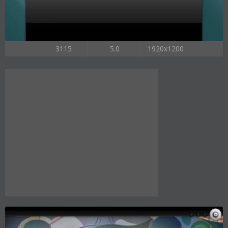
3115
5.0
1920x1200