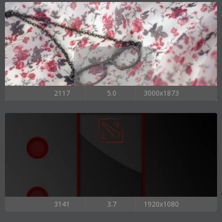
2117
5.0
3000x1873
3141
3.7
1920x1080