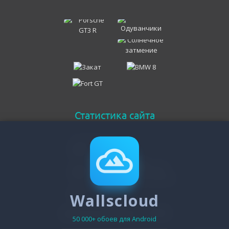
Статистика сайта
Онлайн всего
315
Гостей
307
Пользователей
Wallscloud
8
Зарегистрировано - 19476
50 000+ обоев для Android