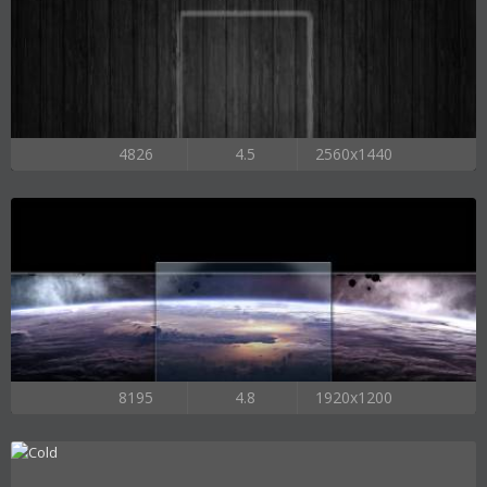
4826
4.5
2560x1440
8195
4.8
1920x1200