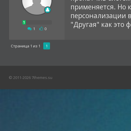
применяется. Но к
персонализации в
"Другая" как это 
1
|
0
Страница
1
из
1
1
© 2011-2026 7themes.su