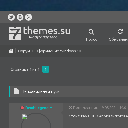
themes.su
Форум портала
Поиск
Обновлен
Форум
Оформление Windows 10
Страница
1
из
1
1
Неправильный пуск
Понедельник, 19.08.2024, 14:01
DeathLegend
Стоит тема HUD Апокалипсис вер