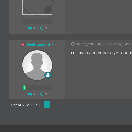
3
|
0
Понедельник, 19.08.2024, 14:01
DeathLegend
кнопка выкл конфликтует с Reac
3
|
0
Страница
1
из
1
1