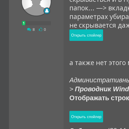
папок... —> вкла
параметрах убира
не скрывается да
8
|
0
а также нет этого
Административны
>
Проводник Win
Отображать стро