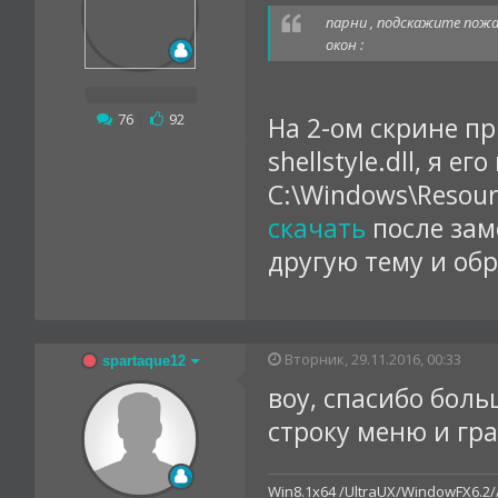
парни , подскажите пож
окон :
76
|
92
На 2-ом скрине п
shellstyle.dll, я 
C:\Windows\Resour
скачать
после зам
другую тему и обр
Вторник, 29.11.2016, 00:33
spartaque12
воу, спасибо боль
строку меню и гр
Win8.1x64 /UltraUX/WindowFX6.2/