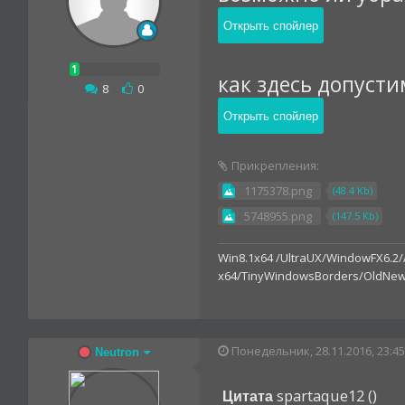
как здесь допусти
8
|
0
Прикрепления:
1175378.png
(48.4 Kb)
5748955.png
(147.5 Kb)
Win8.1x64 /UltraUX/WindowFX6.2/
x64/TinyWindowsBorders/OldNew
Понедельник, 28.11.2016, 23:45
Neutron
spartaque12
(
)
Цитата