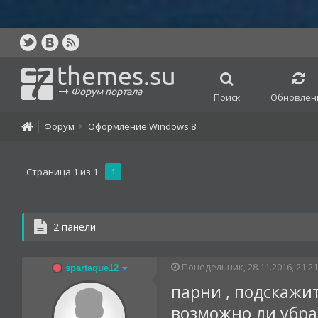
themes.su
Форум портала
Поиск
Обновлен
Форум
Оформление Windows 8
Страница
1
из
1
1
2 панели
Понедельник, 28.11.2016, 21:21
spartaque12
парни , подскажит
возможно ли убра