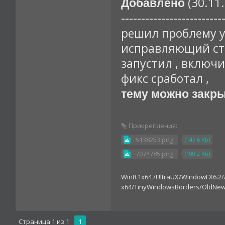
(30.11.
Добавлено
-------------------------
решил проблему ус
исправляющий стр
запустил , включи
фикс сработал ,
тему можно закр
Прикрепления:
5138253.png
(147.6 Kb)
7074785.png
(100.2 Kb)
Win8.1x64 /UltraUX/WindowFX6.2/
x64/TinyWindowsBorders/OldNew
Страница
1
из
1
1