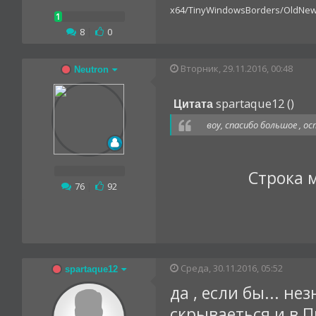
x64/TinyWindowsBorders/OldNew
8
|
0
Вторник, 29.11.2016, 00:48
Neutron
spartaque12
(
)
Цитата
воу, спасибо большое , 
Строка 
76
|
92
Среда, 30.11.2016, 05:52
spartaque12
да , если бы... н
скрываеться и в 