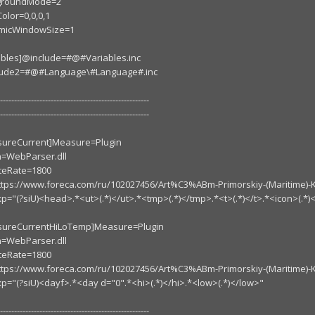
groundMode=2
Color=0,0,0,1
micWindowSize=1
ables]@include=#@#Variables.inc
lude2=#@#Language\#Language#.inc
------------------------------------------------------
------------------------------------------------------
ureCurrent]Measure=Plugin
n=WebParser.dll
teRate=1800
ttps://www.foreca.com/ru/102027456/Art%C3%ABm-Primorskiy-(Maritime)-
p="(?siU)<head>.*<ut>(.*)</ut>.*<tmp>(.*)</tmp>.*<t>(.*)</t>.*<icon>(.*)
sureCurrentHiLoTemp]Measure=Plugin
n=WebParser.dll
teRate=1800
ttps://www.foreca.com/ru/102027456/Art%C3%ABm-Primorskiy-(Maritime)-
p="(?siU)<dayf>.*<day d="0".*<hi>(.*)</hi>.*<low>(.*)</low>"
------------------------------------------------------