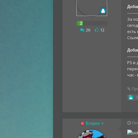
Доба
--------
За ос
сегод
26
|
12
есть
Ссылк
Доба
--------
PS в 
перес
час 
Пр
Пят
Егорко