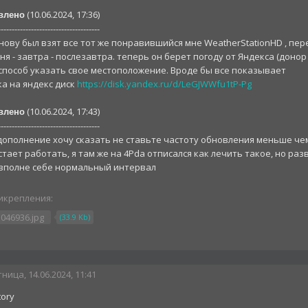
(10.06.2024, 17:36)
влено
-------------------------------------
нову был взят все тот же понравившийся мне WeatherStationHD , пер
ня - завтра - послезавтра. теперь он берет погоду от Яндекса (доно
 способ указать свое местоположение. Вроде бы все показывает
а на яндекс диск
https://disk.yandex.ru/d/LeGJWWfu1tP-Pg
(10.06.2024, 17:43)
влено
-------------------------------------
дополнение хочу сказать не ставьте частоту обновления меньше чем 
тает работать, я там же на 4Pda отписался как лечить такое, но раз
- вполне себе нормальный интервал
икрепления:
5046936.jpg
(33.9 Kb)
ница, 14.06.2024, 11:41