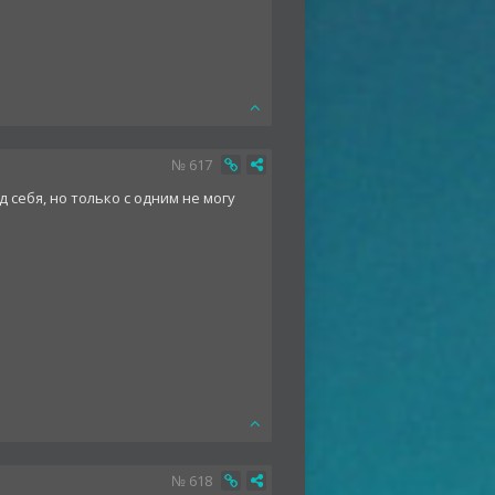
№
617
д себя, но только с одним не могу
№
618