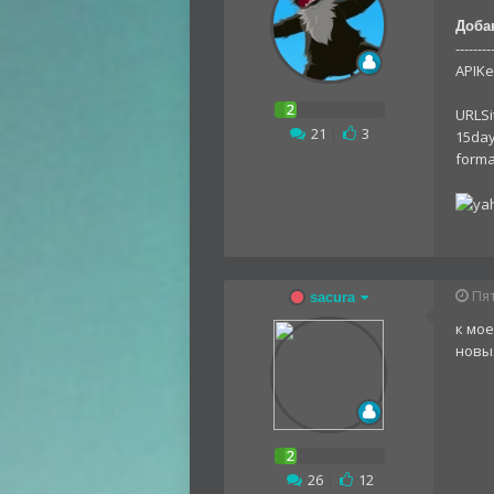
Доба
--------
APIK
URLSi
21
|
3
15day
form
Пят
sacura
к мо
новы
26
|
12