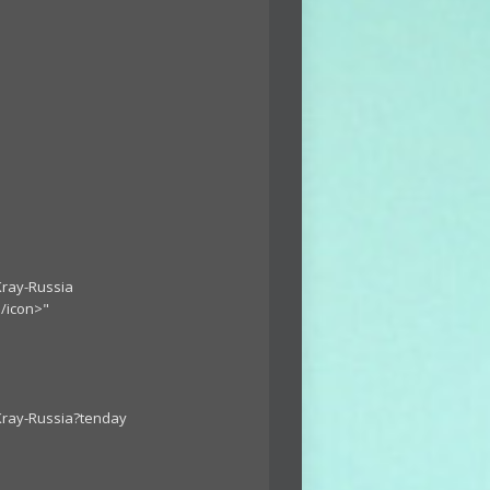
Kray-Russia
</icon>"
Kray-Russia?tenday