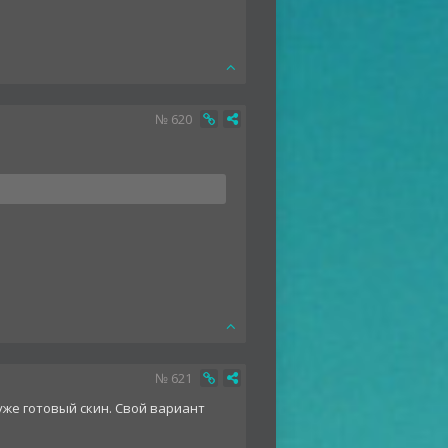
№
620
№
621
уже готовый скин. Свой вариант