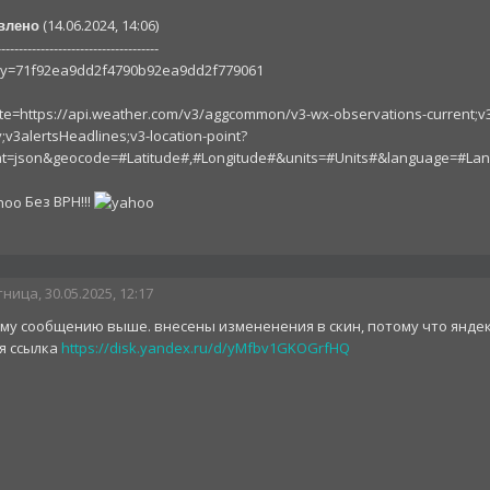
(14.06.2024, 14:06)
влено
-------------------------------------
ey=71f92ea9dd2f4790b92ea9dd2f779061
te=https://api.weather.com/v3/aggcommon/v3-wx-observations-current;v3
;v3alertsHeadlines;v3-location-point?
at=json&geocode=#Latitude#,#Longitude#&units=#Units#&language=#L
Без ВРН!!!
ница, 30.05.2025, 12:17
ему сообщению выше. внесены измененения в скин, потому что яндек
я ссылка
https://disk.yandex.ru/d/yMfbv1GKOGrfHQ