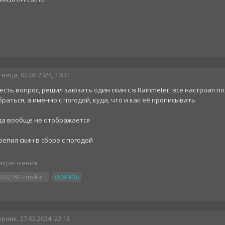
ница, 02.02.2024, 10:31
 есть вопрос, решил заюзать один скин с в Rainmeter, все настроил по
раться, а именно с погодой, куда, что и как её прописывать
да вообще не отображается
епил скин в сборе с погодой
икрепления:
6102392.rmskin
(1.68 Mb)
рник, 27.02.2024, 22:13