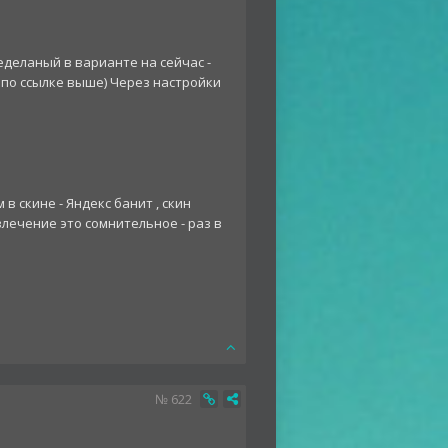
еделаный в варианте на сейчас -
р по ссылке выше) Через настройки
в скине - Яндекс банит , скин
влечение это сомнительное - раз в
№
622