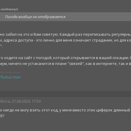
nordhtemp
(
)
а
Погода вообще не отображается
вно забил на это и Вам советую. Каждый раз переписывать регулярн
, адреса доступа - это лично для меня означает страдание, но для к
".
о ходите на сайт с погодой, который открывается в вашей локации. П
ум, ничего не устаканится в плане "связей", как в интернете, так и 
rfluous man
бота, 27.04.2024, 17:50
о нигде не могу взять этот код, у меня вместо этих циферок длинны
об?