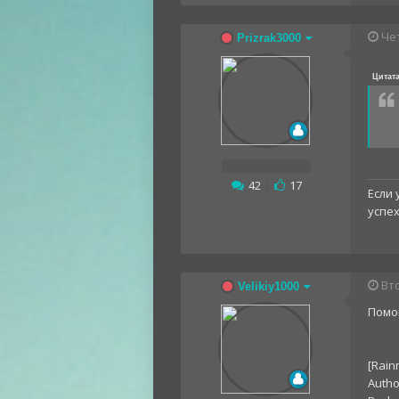
Чет
Prizrak3000
Цитат
42
|
17
Если 
успеху
Вто
Velikiy1000
Помог
[Rain
Autho