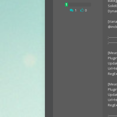
Back
Solid
1
|
0
Dyna
[Vari
@inc
;-------
;-------
[Meas
Plugi
Upda
Url=h
RegEx
[Mea
Plugi
Upda
Url=h
RegEx
;-------