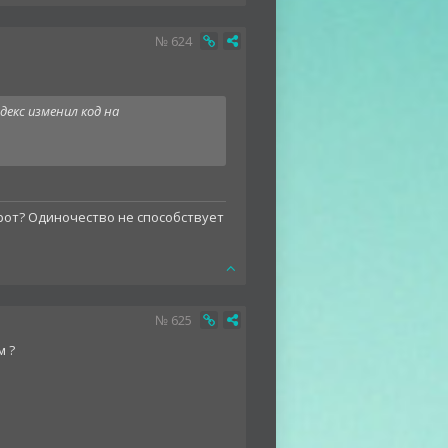
№
624
декс изменил код на
орот? Одиночество не способствует
№
625
м ?