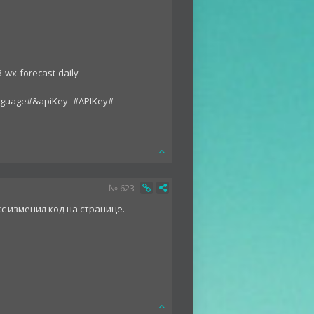
-wx-forecast-daily-
anguage#&apiKey=#APIKey#
№
623
с изменил код на странице.