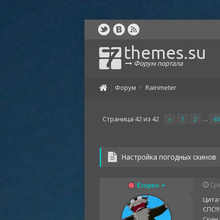
themes.su
Форум портала
Форум
Rainmeter
Страница
42
из
42
«
1
2
…
40
Настройка погодных скинов
Сре
Егорко
Цитат
СПС!!!
Скин 