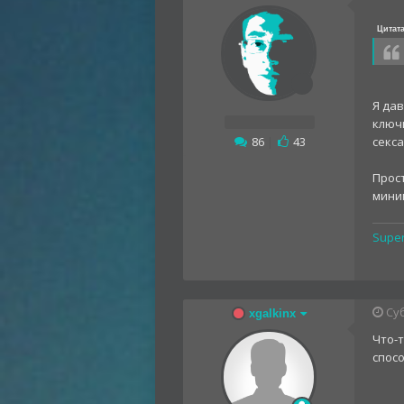
Цитат
Я да
ключи
86
|
43
секса
Прост
миним
Supe
Суб
xgalkinx
Что-т
спос