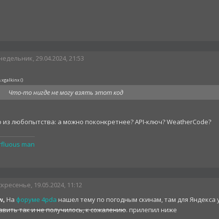
едельник, 29.04.2024, 21:53
xgalkinx
(
)
а
Что-то нигде не могу взять этот код
о из любопытства: а можно поконкретнее? API-ключ? WeatherCode?
rfluous man
кресенье, 19.05.2024, 11:12
На
форуме 4pda
нашел тему по погодным скинам, там для Яндекса 
w,
вить так и не получилось, к сожалению
. прилепил ниже