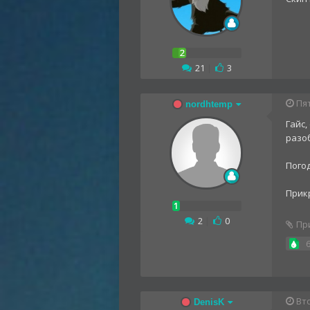
21
|
3
Пят
nordhtemp
Гайс,
разоб
Пого
Прикр
2
|
0
Пр
Вто
DenisK