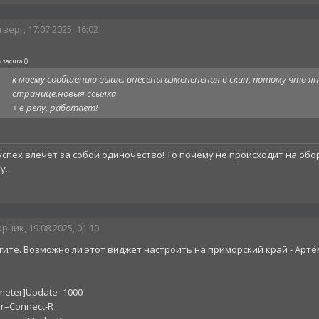
верг, 17.07.2025, 16:02
sacura
(
)
а
к моему сообщению выше. внесены измененения в скин, потому что ян
странице.новыя ссылка
+ в репу, работает!
успех влечёт за собой одиночество! То почему не происходит на об
...
рник, 19.08.2025, 01:10
ите. Возможно ли этот виджет настроить на приморский край - Артё
meter]Update=1000
r=Connect-R