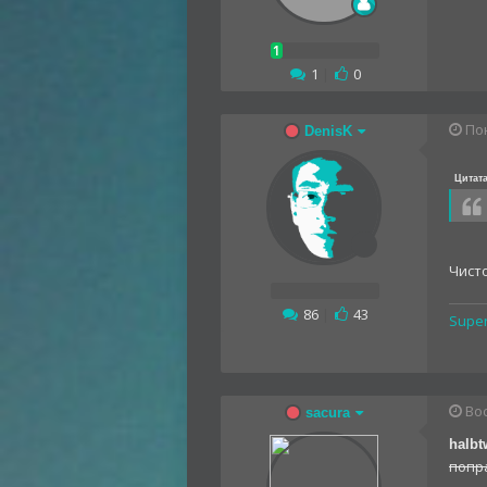
1
|
0
Пон
DenisK
Цитат
Чист
86
|
43
Supe
Вос
sacura
halbt
попра