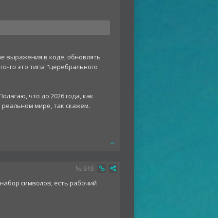
ые выражения в коде, обновлять
ого-то это типа "церебрального
олагаю, что до 2026 года, как
в реальном мире, так скажем.
№
619
й набор символов, есть рабочий